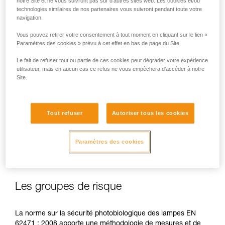
notre Site et ne vous suivront pas sur d’autres sites web. Les cookies et/ou
technologies similaires de nos partenaires vous suivront pendant toute votre
navigation.
Vous pouvez retirer votre consentement à tout moment en cliquant sur le lien «
En cas d’exposition directe, répétée et à forte puissance, la
Paramètres des cookies » prévu à cet effet en bas de page du Site.
lumière bleue peut occasionner des dommages pour l’œil :
Le fait de refuser tout ou partie de ces cookies peut dégrader votre expérience
effet toxique sur la rétine, effet aggravant de la
utilisateur, mais en aucun cas ce refus ne vous empêchera d’accéder à notre
dégénérescence maculaire, éblouissement. Ces risques
Site.
sont d’autant plus importants pour les enfants du fait de leur
plus grande sensibilité à la lumière bleue.
Tout refuser
Autoriser tous les cookies
C’est pourquoi en tant que fabricant de lampes frontales,
Petzl se doit d’informer ses clients de l’existence de ces
risques, même s'ils sont
minimes pour un usage normal
de
Paramètres des cookies
ses lampes frontales.
Les groupes de risque
La norme sur la sécurité photobiologique des lampes EN
62471 : 2008 apporte une méthodologie de mesures et de