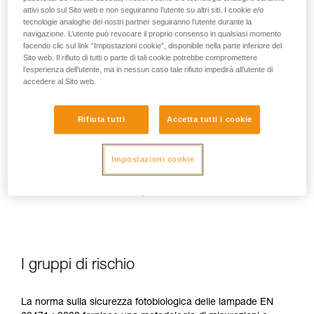
attivi solo sul Sito web e non seguiranno l’utente su altri siti. I cookie e/o
tecnologie analoghe dei nostri partner seguiranno l’utente durante la
navigazione. L’utente può revocare il proprio consenso in qualsiasi momento
facendo clic sul link “Impostazioni cookie”, disponibile nella parte inferiore del
Sito web. Il rifiuto di tutti o parte di tali cookie potrebbe compromettere
In caso di esposizione diretta, ripetuta e ad alta potenza, la
l’esperienza dell’utente, ma in nessun caso tale rifiuto impedirà all’utente di
luce blu può causare danni all'occhio: effetto tossico sulla
accedere al Sito web.
retina, effetto aggravante della degenerazione maculare,
abbagliamento. Questi rischi sono elevati per i bambini a
causa della loro maggiore sensibilità alla luce blu.
Rifiuta tutti
Accetta tutti i cookie
Questo è il motivo per cui come produttore di lampade
Impostazioni cookie
frontali, Petzl ha il dovere d'informare i suoi clienti
dell'esistenza di questi rischi, anche se sono
minimi per un
uso normale
delle sue lampade frontali.
I gruppi di rischio
La norma sulla sicurezza fotobiologica delle lampade EN