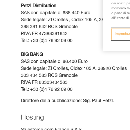
dei nostri p
Petzl Distribution
momento facen
SAS con capitale di 688.440 Euro
o parte di t
all’utente d
Sede legale: ZI Crolles , Cidex 105 A, 38920 Crolles
388 381 642 RCS Grenoble
P.IVA FR 47388381642
Impostaz
Tel.: +33 (0)4 76 92 09 00
BIG BANG
SAS con capitale di 86.400 Euro
Sede legale: ZI Crolles, Cidex 105 A, 38920 Crolles
303 434 583 RCS Grenoble
P.IVA FR 83303434583
Tel.: +33 (0)4 76 92 09 00
Direttore della pubblicazione: Sig. Paul Petzl.
Hosting