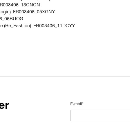
ic): FR003406_13CNCN
cologic): FR003406_05XGNY
3406_06BUOG
ture (Re_Fashion): FR003406_11DCYY
er
E-mail*