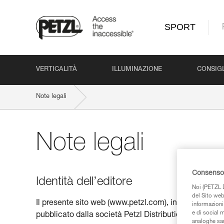
SPORT
VERTICALITÀ
ILLUMINAZIONE
CONSIGL
Note legali
Note legali
Consenso 
Identità dell’editore
Noi (PETZL D
del Sito web,
Il presente sito web (www.petzl.com), incluso nello sp
informazioni 
e di social m
pubblicato dalla società Petzl Distribution, proprietar
analoghe sar