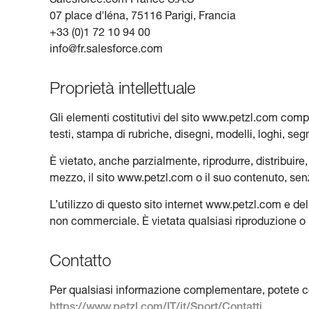
Salesforce.com France S.A.S
07 place d'Iéna, 75116 Parigi, Francia
+33 (0)1 72 10 94 00
info@fr.salesforce.com
Proprietà intellettuale
Gli elementi costitutivi del sito www.petzl.com compre
testi, stampa di rubriche, disegni, modelli, loghi, seg
È vietato, anche parzialmente, riprodurre, distribuir
mezzo, il sito www.petzl.com o il suo contenuto, senz
L’utilizzo di questo sito internet www.petzl.com e d
non commerciale. È vietata qualsiasi riproduzione o uti
Contatto
Per qualsiasi informazione complementare, potete co
https://www.petzl.com/IT/it/Sport/Contatti
.