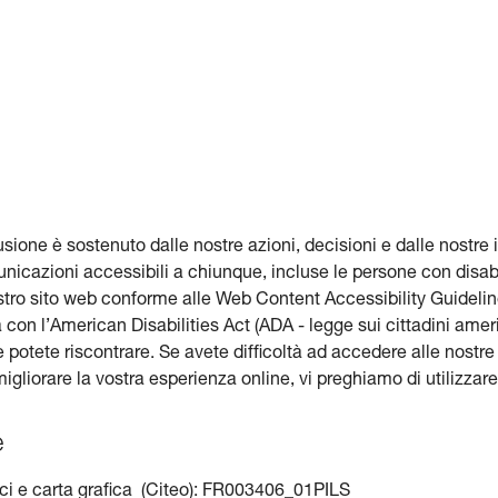
usione è sostenuto dalle nostre azioni, decisioni e dalle nostre i
unicazioni accessibili a chiunque, incluse le persone con disab
stro sito web conforme alle Web Content Accessibility Guideli
a con l’American Disabilities Act (ADA - legge sui cittadini ameri
potete riscontrare. Se avete difficoltà ad accedere alle nostre p
iorare la vostra esperienza online, vi preghiamo di utilizzare 
e
ici e carta grafica (Citeo): FR003406_01PILS