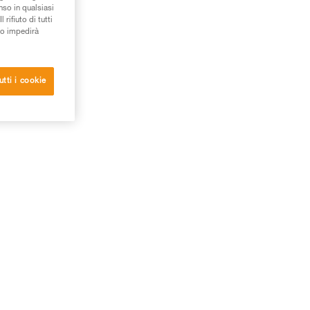
nso in qualsiasi
rifiuto di tutti
to impedirà
utti i cookie