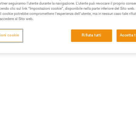
artner seguiranno l’utente durante la navigazione. L’utente può revocare il proprio conse
do clic sul link “Impostazioni cookie”, disponibile nella parte inferiore del Sito web. Il 
ali cookie potrebbe compromettere l’esperienza dell’utente, ma in nessun caso tale rifiu
i accedere al Sito web.
ioni cookie
Rifiuta tutti
Accetta t