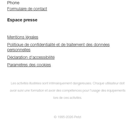
Phone
Formulaire de contact
Espace presse
Mentions légales
Politique de confidentialité et de traitement des données
personnelles
Déclaration d'accessibilité
Paramètres des cookies
Les activités illustrées sont intrinsèquement dangereuses. Chaque utilisateur doit
avoir suivi une formation et avoir des compétences pour l’usage des équipements
lors de ces activités.
© 1995-2026 Petzl