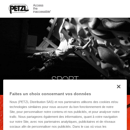
SPORT
Faites un choix concernant vos données
Nous (PETZL Distribution SAS) et nos partenaires utilisons des cookies et/ou
technologies similaires pour nous assurer du bon fonctionnement de notre
Site, pour personnaliser notre contenu et nos publicités, et pour analyser notre
trafic. Nous partageons également des informations, quant à votre navigation
sur notre Site, avec nos partenaires analytiques, publicitaires et de réseaux
sociaux afin de personnaliser nos publicités. Dans le cas où vous les