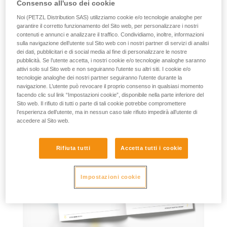
Poster Pro n. 4: Norme internazionali dei
Consenso all'uso dei cookie
prodotti Petzl per i lavori in quota
Noi (PETZL Distribution SAS) utilizziamo cookie e/o tecnologie analoghe per
garantire il corretto funzionamento del Sito web, per personalizzare i nostri
Maggiori informazioni
contenuti e annunci e analizzare il traffico. Condividiamo, inoltre, informazioni
sulla navigazione dell’utente sul Sito web con i nostri partner di servizi di analisi
dei dati, pubblicitari e di social media al fine di personalizzare le nostre
pubblicità. Se l’utente accetta, i nostri cookie e/o tecnologie analoghe saranno
attivi solo sul Sito web e non seguiranno l’utente su altri siti. I cookie e/o
tecnologie analoghe dei nostri partner seguiranno l’utente durante la
navigazione. L’utente può revocare il proprio consenso in qualsiasi momento
facendo clic sul link “Impostazioni cookie”, disponibile nella parte inferiore del
Sito web. Il rifiuto di tutti o parte di tali cookie potrebbe compromettere
l’esperienza dell’utente, ma in nessun caso tale rifiuto impedirà all’utente di
accedere al Sito web.
Rifiuta tutti
Accetta tutti i cookie
Impostazioni cookie