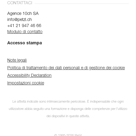
CONTATTACI
Agence 10ch SA
info@petzl.ch
+41 21 947 46 66
Modulo di contatto
Accesso stampa
Note legali
Politica di trattamento dei dati personali e di gestione dei cookie
Accessibility Declaration
Impostazioni cookie
Le attività indicate sono intrinsecamente pericolose. È indispensabile che ogni
utilizzatore abbia seguito una formazione e disponga delle competenze per l’utilizzo
Iscriviti alla newsletter
dei dispositivi in queste attività.
e rimani connesso alle nostre
novità
© 1995-2026 Petzl