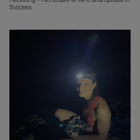
ReBolting - Richiodare le vie d'arrampicata in
Svizzera