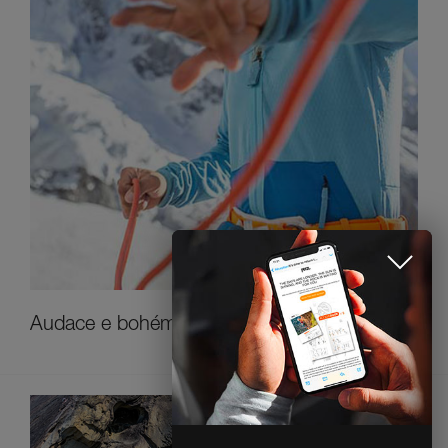
Iscriviti alla newsletter
e rimani connesso alle nostre
novità
Audace e bohémien: ecco a voi Lise Billon
CLOSE