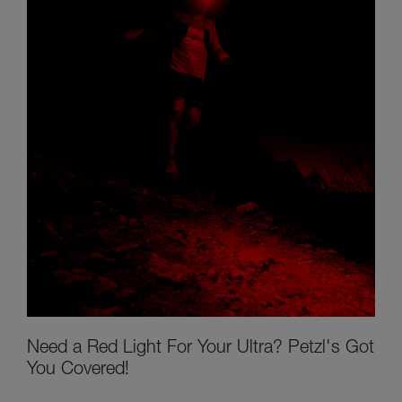
Need a Red Light For Your Ultra? Petzl's Got
You Covered!