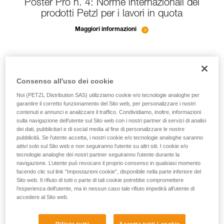
Poster Pro n. 4: Norme internazionali dei
prodotti Petzl per i lavori in quota
Maggiori informazioni
Consenso all'uso dei cookie
Noi (PETZL Distribution SAS) utilizziamo cookie e/o tecnologie analoghe per
garantire il corretto funzionamento del Sito web, per personalizzare i nostri
contenuti e annunci e analizzare il traffico. Condividiamo, inoltre, informazioni
sulla navigazione dell’utente sul Sito web con i nostri partner di servizi di analisi
dei dati, pubblicitari e di social media al fine di personalizzare le nostre
pubblicità. Se l’utente accetta, i nostri cookie e/o tecnologie analoghe saranno
attivi solo sul Sito web e non seguiranno l’utente su altri siti. I cookie e/o
tecnologie analoghe dei nostri partner seguiranno l’utente durante la
navigazione. L’utente può revocare il proprio consenso in qualsiasi momento
facendo clic sul link “Impostazioni cookie”, disponibile nella parte inferiore del
Sito web. Il rifiuto di tutti o parte di tali cookie potrebbe compromettere
l’esperienza dell’utente, ma in nessun caso tale rifiuto impedirà all’utente di
accedere al Sito web.
Rifiuta tutti
Accetta tutti i cookie