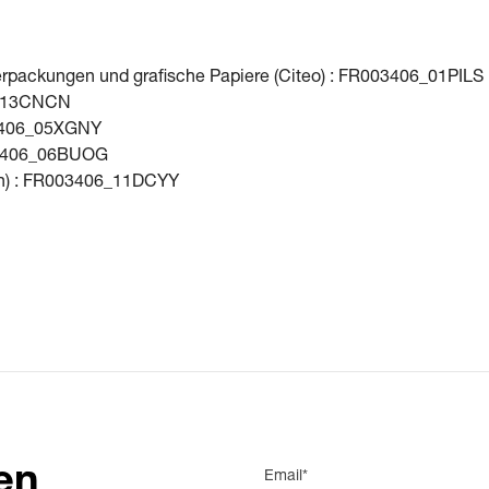
rpackungen und grafische Papiere (Citeo) : FR003406_01PILS
06_13CNCN
003406_05XGNY
003406_06BUOG
on) : FR003406_11DCYY
en
Email*