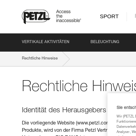
SPORT
VERTIKALE AKTIVITÄTEN
BELEUCHTUNG
Rechtliche Hinweise
Rechtliche Hinwei
Sie entsc
Identität des Herausgebers
Wir (PETZL 
Funktioniere
Die vorliegende Website (www.petzl.com), einschli
Datenverkehr
Produkte, wird von der Firma Petzl Vertrieb heraus
Analyse-, W