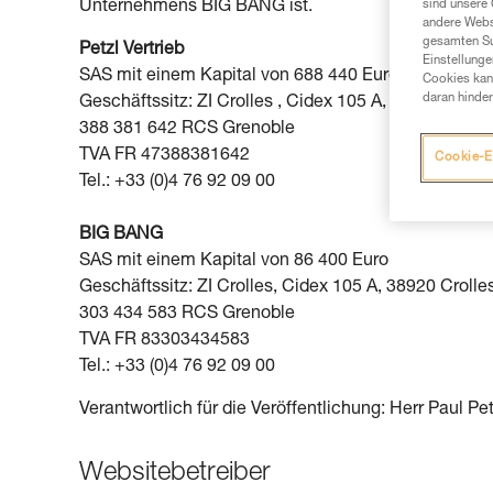
sind unsere 
Unternehmens BIG BANG ist.
andere Webs
gesamten Sur
Petzl Vertrieb
Einstellunge
SAS mit einem Kapital von 688 440 Euro
Cookies kann
daran hinder
Geschäftssitz: ZI Crolles , Cidex 105 A, 38920 Crolle
388 381 642 RCS Grenoble
TVA FR 47388381642
Cookie-E
Tel.: +33 (0)4 76 92 09 00
BIG BANG
SAS mit einem Kapital von 86 400 Euro
Geschäftssitz: ZI Crolles, Cidex 105 A, 38920 Crolle
303 434 583 RCS Grenoble
TVA FR 83303434583
Tel.: +33 (0)4 76 92 09 00
Verantwortlich für die Veröffentlichung: Herr Paul Pet
Websitebetreiber