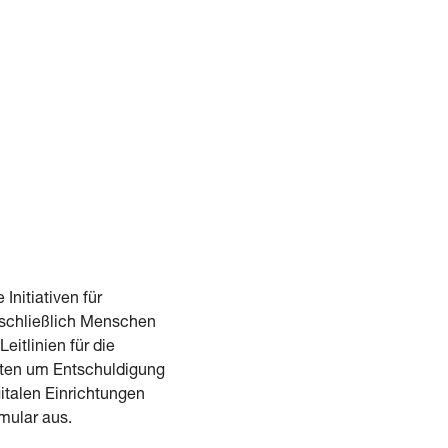
Initiativen für
inschließlich Menschen
itlinien für die
tten um Entschuldigung
italen Einrichtungen
mular aus.