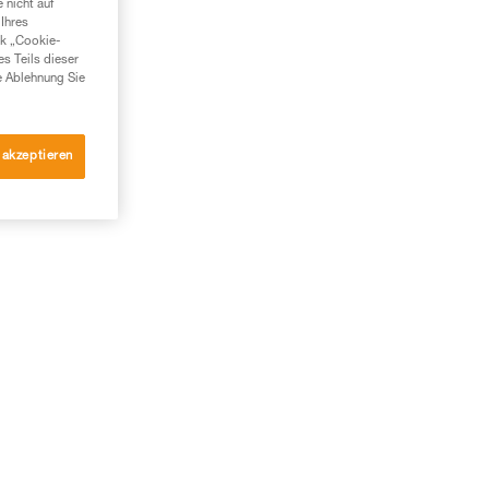
 nicht auf
Ihres
nk „Cookie-
es Teils dieser
e Ablehnung Sie
 akzeptieren