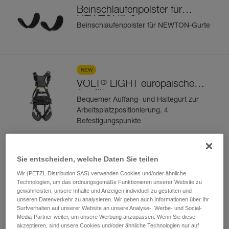
Beinschlaufenpolster für
®
NEWTON
-Gurte
Beinschlaufenpolster für NEWTON-Gurte
NEW
®
VOLT
LIGHT europäische
Ausführung
Bequemer Auffang- und Haltegurt zur
Arbeitsplatzpositionierung. 4
Befestigungspunkte
NEW
Sie entscheiden, welche Daten Sie teilen
®
VOLT
LIGHT internationale
Wir (PETZL Distribution SAS) verwenden Cookies und/oder ähnliche
Ausführung
Technologien, um das ordnungsgemäße Funktionieren unserer Website zu
Bequemer Auffang- und Haltegurt zur
gewährleisten, unsere Inhalte und Anzeigen individuell zu gestalten und
Arbeitsplatzpositionierung. 4
unseren Datenverkehr zu analysieren. Wir geben auch Informationen über Ihr
Befestigungspunkte
Surfverhalten auf unserer Website an unsere Analyse-, Werbe- und Social-
Media-Partner weiter, um unsere Werbung anzupassen. Wenn Sie diese
akzeptieren, sind unsere Cookies und/oder ähnliche Technologien nur auf