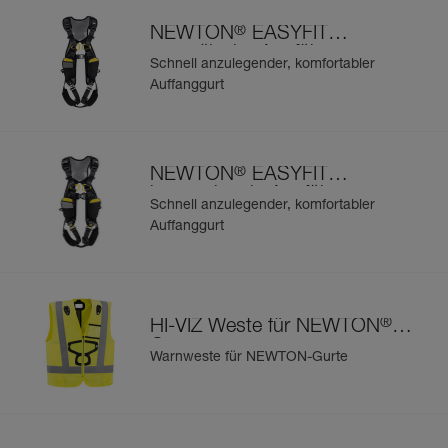
®
NEWTON
EASYFIT
europäische Ausführung
Schnell anzulegender, komfortabler
Auffanggurt
®
NEWTON
EASYFIT
internationale Ausführung
Schnell anzulegender, komfortabler
Auffanggurt
®
HI-VIZ Weste für NEWTON
-
Gurte
Warnweste für NEWTON-Gurte