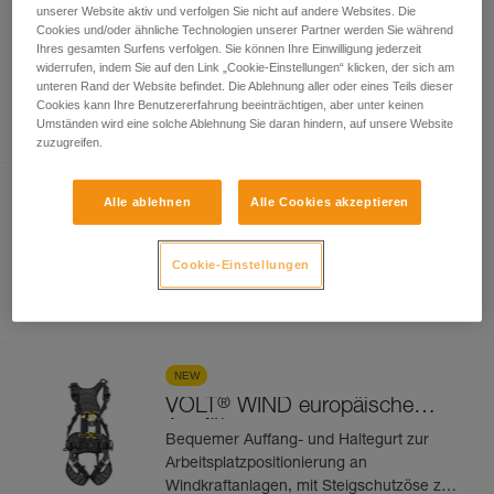
unserer Website aktiv und verfolgen Sie nicht auf andere Websites. Die
NEW
Cookies und/oder ähnliche Technologien unserer Partner werden Sie während
®
VOLT
europäische
Ihres gesamten Surfens verfolgen. Sie können Ihre Einwilligung jederzeit
Ausführung
widerrufen, indem Sie auf den Link „Cookie-Einstellungen“ klicken, der sich am
Bequemer Auffang- und Haltegurt zur
unteren Rand der Website befindet. Die Ablehnung aller oder eines Teils dieser
Arbeitsplatzpositionierung mit
Cookies kann Ihre Benutzererfahrung beeinträchtigen, aber unter keinen
Umständen wird eine solche Ablehnung Sie daran hindern, auf unsere Website
Steigschutzöse zur vertikalen
zuzugreifen.
Fortbewegung an einem schienen- oder
drahtseilgeführten System. 5
Befestigungspunkte
NEW
Alle ablehnen
Alle Cookies akzeptieren
®
VOLT
internationale
Ausführung
Bequemer Auffang- und Haltegurt zur
Cookie-Einstellungen
Arbeitsplatzpositionierung mit
Steigschutzöse zur vertikalen
Fortbewegung an einem schienen- oder
drahtseilgeführten System. 5
Befestigungspunkte
NEW
®
VOLT
WIND europäische
Ausführung
Bequemer Auffang- und Haltegurt zur
Arbeitsplatzpositionierung an
Windkraftanlagen, mit Steigschutzöse zur