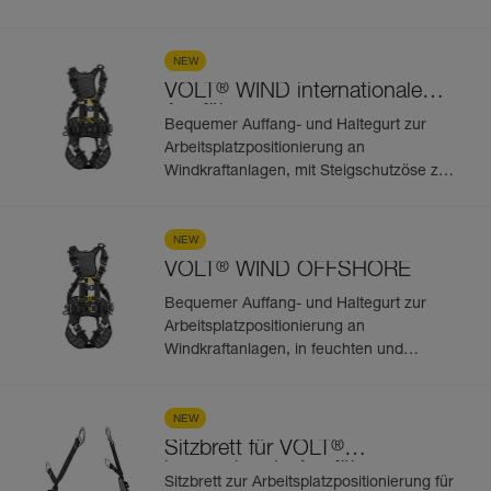
vertikalen Fortbewegung an einem
schienen- oder drahtseilgeführten
System. 5 Befestigungspunkte
NEW
®
VOLT
WIND internationale
Ausführung
Bequemer Auffang- und Haltegurt zur
Arbeitsplatzpositionierung an
Windkraftanlagen, mit Steigschutzöse zur
vertikalen Fortbewegung an einem
schienen- oder drahtseilgeführten
System. 5 Befestigungspunkte
NEW
®
VOLT
WIND OFFSHORE
Bequemer Auffang- und Haltegurt zur
Arbeitsplatzpositionierung an
Windkraftanlagen, in feuchten und
salzhaltigen Umgebungen, mit
Steigschutzöse zur vertikalen
Fortbewegung an einem schienen- oder
NEW
drahtseilgeführten System. 5
®
Sitzbrett für VOLT
Befestigungspunkte
internationale Ausführung
Sitzbrett zur Arbeitsplatzpositionierung für