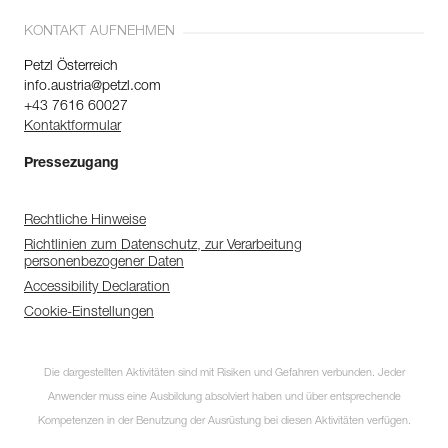
KONTAKT AUFNEHMEN
Petzl Österreich
info.austria@petzl.com
+43 7616 60027
Kontaktformular
Pressezugang
Rechtliche Hinweise
Richtlinien zum Datenschutz, zur Verarbeitung
personenbezogener Daten
Accessibility Declaration
Cookie-Einstellungen
Die dargestellten Aktivitäten sind mit Risiken und Gefahren verbunden. Jeder
Anwender muss eine Ausbildung absolviert haben und über entsprechende
Kompetenzen in der Benutzung der Ausrüstung bei diesen Aktivitäten verfügen.