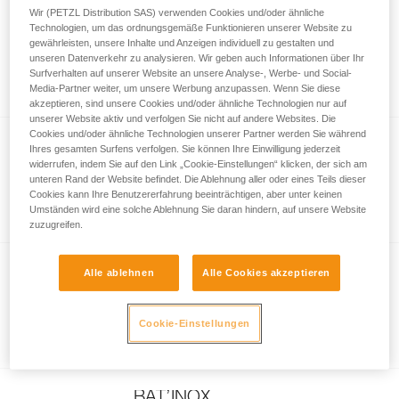
Wir (PETZL Distribution SAS) verwenden Cookies und/oder ähnliche
COEUR STAINLESS
Technologien, um das ordnungsgemäße Funktionieren unserer Website zu
gewährleisten, unsere Inhalte und Anzeigen individuell zu gestalten und
Bohrhakenlasche aus hochwertigem
unseren Datenverkehr zu analysieren. Wir geben auch Informationen über Ihr
Edelstahl für den Einsatz in normalen
Surfverhalten auf unserer Website an unsere Analyse-, Werbe- und Social-
Außenbereichen (Pack mit 20)
Media-Partner weiter, um unsere Werbung anzupassen. Wenn Sie diese
akzeptieren, sind unsere Cookies und/oder ähnliche Technologien nur auf
unserer Website aktiv und verfolgen Sie nicht auf andere Websites. Die
Cookies und/oder ähnliche Technologien unserer Partner werden Sie während
COLLINOX
Ihres gesamten Surfens verfolgen. Sie können Ihre Einwilligung jederzeit
widerrufen, indem Sie auf den Link „Cookie-Einstellungen“ klicken, der sich am
Geschmiedeter Bohrhaken aus rostfreiem
unteren Rand der Website befindet. Die Ablehnung aller oder eines Teils dieser
Stahl zur Befestigung mittels
Cookies kann Ihre Benutzererfahrung beeinträchtigen, aber unter keinen
Umständen wird eine solche Ablehnung Sie daran hindern, auf unsere Website
Verbundmörtel (10er-Pack)
zuzugreifen.
Alle ablehnen
Alle Cookies akzeptieren
AMPOULE COLLINOX
Verbundmörtel für den Einsatz von
Cookie-Einstellungen
COLLINOX-Verankerungen (10er Pack)
BAT’INOX