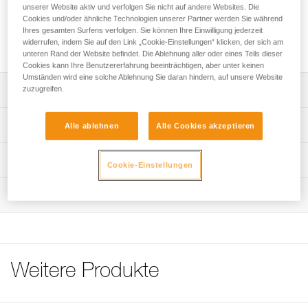
haltbare Rundschlinge aus hochdichtem Polyethylen. Sie ist
unserer Website aktiv und verfolgen Sie nicht auf andere Websites. Die
sehr geschmeidig und ermöglicht ein gutes Handling. Sie ist
Cookies und/oder ähnliche Technologien unserer Partner werden Sie während
Ihres gesamten Surfens verfolgen. Sie können Ihre Einwilligung jederzeit
in drei Längen verfügbar, die zur leichteren Unterscheidung
widerrufen, indem Sie auf den Link „Cookie-Einstellungen“ klicken, der sich am
farblich gekennzeichnet sind.
unteren Rand der Website befindet. Die Ablehnung aller oder eines Teils dieser
Cookies kann Ihre Benutzererfahrung beeinträchtigen, aber unter keinen
Umständen wird eine solche Ablehnung Sie daran hindern, auf unsere Website
zuzugreifen.
Leistungsverzeichnis
Die aus hochdichtem Polyethylen gefertigte Schlinge hat
Technische Spezifikationen
Alle ablehnen
Alle Cookies akzeptieren
ein geringes Gewicht und ist außergewöhnlich haltbar.
Sehr geschmeidig, um das Handling zu vereinfachen.
Material: Gurtband aus hochdichtem Polyethylen, Nähte
Technische Informationen
Cookie-Einstellungen
aus Polyamid
Verfügbar in drei Längen (60, 120 und 180 cm) mit Nähten
Gebrauchsanleitung
in unterschiedlichen Farben, um sie während der Aktivität
Bruchlast: 22 kN
Wartung
Das PDF herunterladen technical-notice-PURANNEAU-1
leichter unterscheiden zu können.
Zertifizierung(en): CE EN 795 B, GB 30862/B, XF 494:
Konformitätserklärung
Ablauf der PSA-Prüfung
FZL-B-Q
Das PDF herunterladen UE-Declaration_G006AAXX_PUR
Das PDF herunterladen verif-EPI-sangles-amarrage-
Zugrundeliegende Spezifikationen
ANNEAU
procedure-DE
Pflegeempfehlungen für Ihre Ausrüstung
Weitere Produkte
Referenz : G006AA00
PSA-Prüfbogen
Das PDF herunterladen Maintenance tips
Länge ohne Verbindungselement : 60 cm
Das PDF herunterladen VerifEPI-Sangleamarrage_DE
Farbe(n) : gelb
Häufige Fragen