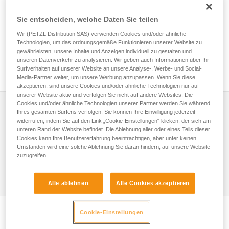
Das leichte, kompakte, einstellbare PROGRESS ADJUST-I-
Sie entscheiden, welche Daten Sie teilen
Anschlagmittel dient zum schnellen Einrichten eines festen
Anschlagpunktes. Die hierfür erforderliche Seillänge lässt
Wir (PETZL Distribution SAS) verwenden Cookies und/oder ähnliche
sich mithilfe der integrierten ADJUST-Einstellvorrichtung
Technologien, um das ordnungsgemäße Funktionieren unserer Website zu
einfach anpassen. Die entfernbare Schutzhülle schützt das
gewährleisten, unsere Inhalte und Anzeigen individuell zu gestalten und
unseren Datenverkehr zu analysieren. Wir geben auch Informationen über Ihr
Seil und erleichtert den Durchlauf. Es ist in drei Längen
Surfverhalten auf unserer Website an unsere Analyse-, Werbe- und Social-
verfügbar: 2, 3 und 5 Meter.
Media-Partner weiter, um unsere Werbung anzupassen. Wenn Sie diese
akzeptieren, sind unsere Cookies und/oder ähnliche Technologien nur auf
unserer Website aktiv und verfolgen Sie nicht auf andere Websites. Die
Cookies und/oder ähnliche Technologien unserer Partner werden Sie während
Leistungsverzeichnis
Ihres gesamten Surfens verfolgen. Sie können Ihre Einwilligung jederzeit
widerrufen, indem Sie auf den Link „Cookie-Einstellungen“ klicken, der sich am
Leicht und einfach zu handhaben:
unteren Rand der Website befindet. Die Ablehnung aller oder eines Teils dieser
Technische Spezifikationen
- ermöglicht die schnelle Installation einer auf eine Länge
Cookies kann Ihre Benutzererfahrung beeinträchtigen, aber unter keinen
von über zwei Metern einstellbaren Anschlageinrichtung,
Umständen wird eine solche Ablehnung Sie daran hindern, auf unsere Website
Material: Aluminium, Polyamid, Polyester, hochfestes
zuzugreifen.
Technische Informationen
- Die ergonomische Form der ADJUST-Einstellvorrichtung
Polyethylen (HDPE), Elastomer
ermöglicht eine schnelle, präzise Anpassung der Länge
Gebrauchsanleitung
Zertifizierung(en): CE EN 795, EAC, GB 30862 / B
(1).
Wartung
Alle ablehnen
Alle Cookies akzeptieren
Das PDF herunterladen technical-notice-PROGRESS-
- Das Einhängen wird durch das Zubehör STUART,
Zugrundeliegende Spezifikationen
ADJUST-I-1
welches das Verbindungselement in der richtigen Position
Ablauf der PSA-Prüfung
hält, erleichtert.
Konformitätserklärung
Das PDF herunterladen verif-EPI-PROGRESS-ADJUST-
Referenz : L044BA01
Cookie-Einstellungen
- Der CAPTIV ADJUST-Positionierungsbügel hält die
Das PDF herunterladen UE-Declaration-L044BAXX-
procedure-DE
Länge : 2 m
ADJUST-Einstellvorrichtung in der richtigen Position und