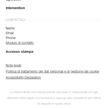
Intervention
CONTATTACI
Name
Email
Phone
Modulo di contatto
Accesso stampa
Note legali
Politica di trattamento dei dati personali e di gestione dei cookie
Accessibility Declaration
Le attività indicate sono intrinsecamente pericolose. È indispensabile che ogni
utilizzatore abbia seguito una formazione e disponga delle competenze per l’utilizzo
dei dispositivi in queste attività.