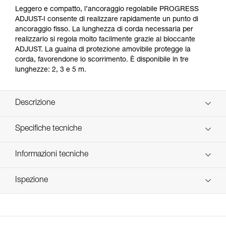
Leggero e compatto, l’ancoraggio regolabile PROGRESS
ADJUST-I consente di realizzare rapidamente un punto di
ancoraggio fisso. La lunghezza di corda necessaria per
realizzarlo si regola molto facilmente grazie al bloccante
ADJUST. La guaina di protezione amovibile protegge la
corda, favorendone lo scorrimento. È disponibile in tre
lunghezze: 2, 3 e 5 m.
Descrizione
Leggero e di facile utilizzo:
Specifiche tecniche
- permette di realizzare rapidamente un ancoraggio
regolabile di lunghezza superiore a due metri,
Materiali: alluminio, poliammide, poliestere, polietilene alta
Informazioni tecniche
- regolazione molto rapida e precisa della lunghezza
resistenza (PEHD), elastomero
grazie alla forma ergonomica del bloccante ADJUST (1),
Libretto d'uso
Certificazione(i): CE EN 795, EAC, GB 30862 / B
- moschettonaggio facilitato, grazie all’accessorio
Ispezione
Scarica il pdf technical-notice-PROGRESS-ADJUST-I-1
STUART che consente il posizionamento corretto del
Dettagli codice
connettore,
Dichiarazione di conformità
Procedura di verifica del DPI
- barretta di posizionamento CAPTIV ADJUST che
Scarica il pdf UE-Declaration-L044BAXX-Progress-
Scarica il pdf verif-EPI-PROGRESS-ADJUST-procedure-IT
Codice : L044BA01
consente di tenere il bloccante ADJUST in posizione
Adjust-I
Lunghezza : 2 m
corretta e rendere solidale il cordino e il bloccante con il