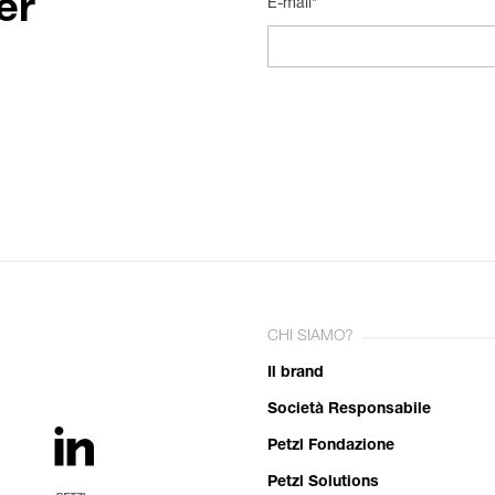
er
E-mail*
CHI SIAMO?
Il brand
Società Responsabile
Petzl Fondazione
Petzl Solutions