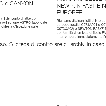
TRO e CANYON
NEWTON FAST E N
EUROPEE
viti del punto di attacco
Richiamo di alcuni lotti di imb
 lavori su fune ASTRO fabbricate
europee (codici C073AA01 e C
ichiesta d’ispezione sulle
C073CA02) e NEWTON EASYFIT (
conformità di un lotto di fibbie
Interrompere immediatamente l’ut
o. Si prega di controllare gli archivi in caso