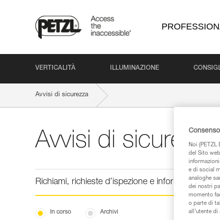
PROFESSION
VERTICALITÀ
ILLUMINAZIONE
CONSIGL
Avvisi di sicurezza
Consenso 
Avvisi di sicurezza
Noi (PETZL D
del Sito web,
informazioni 
e di social m
analoghe sar
Richiami, richieste d’ispezione e informazione sic
dei nostri p
momento facen
o parte di t
all’utente d
In corso
Archivi