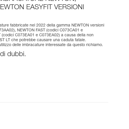
EWTON EASYFIT VERSIONI
racature fabbricate nel 2022 della gamma NEWTON versioni
073AA02), NEWTON FAST (codici C073CA01 e
codici C073EA01 e C073EA02) a causa della non
 FAST LT che potrebbe causare una caduta fatale.
ilizzo delle imbracature interessate da questo richiamo.
 di dubbi.