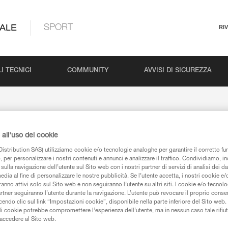
ALE
SPORT
RI
I TECNICI
COMMUNITY
AVVISI DI SICUREZZA
all'uso dei cookie
istribution SAS) utilizziamo cookie e/o tecnologie analoghe per garantire il corretto f
 per personalizzare i nostri contenuti e annunci e analizzare il traffico. Condividiamo, in
sulla navigazione dell’utente sul Sito web con i nostri partner di servizi di analisi dei dat
edia al fine di personalizzare le nostre pubblicità. Se l’utente accetta, i nostri cookie e
anno attivi solo sul Sito web e non seguiranno l’utente su altri siti. I cookie e/o tecnol
urezza
artner seguiranno l’utente durante la navigazione. L’utente può revocare il proprio conse
do clic sul link “Impostazioni cookie”, disponibile nella parte inferiore del Sito web. Il 
ali cookie potrebbe compromettere l’esperienza dell’utente, ma in nessun caso tale rifiu
i accedere al Sito web.