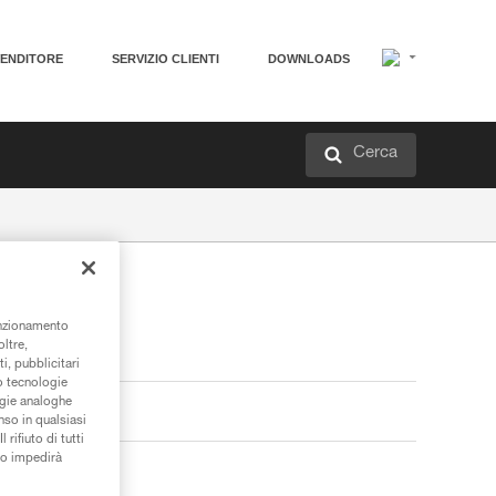
VENDITORE
SERVIZIO CLIENTI
DOWNLOADS
Cerca
unzionamento
oltre,
i, pubblicitari
/o tecnologie
ogie analoghe
nso in qualsiasi
rifiuto di tutti
to impedirà