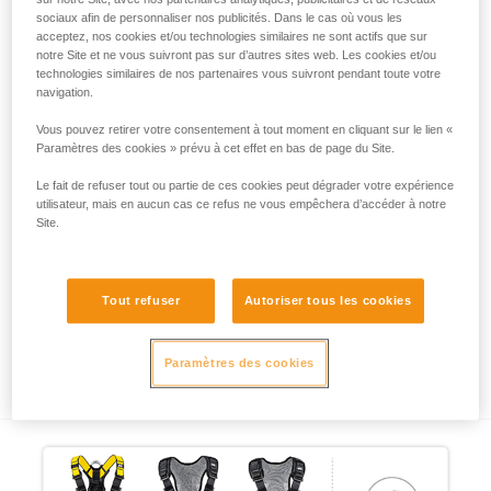
sociaux afin de personnaliser nos publicités. Dans le cas où vous les
acceptez, nos cookies et/ou technologies similaires ne sont actifs que sur
notre Site et ne vous suivront pas sur d’autres sites web. Les cookies et/ou
technologies similaires de nos partenaires vous suivront pendant toute votre
navigation.
Vous pouvez retirer votre consentement à tout moment en cliquant sur le lien «
Paramètres des cookies » prévu à cet effet en bas de page du Site.
Le fait de refuser tout ou partie de ces cookies peut dégrader votre expérience
utilisateur, mais en aucun cas ce refus ne vous empêchera d’accéder à notre
Site.
Tout refuser
Autoriser tous les cookies
Alerte sécurité harnais ASTRO et CANYON
GUIDE : remplacement du D ventral
Paramètres des cookies