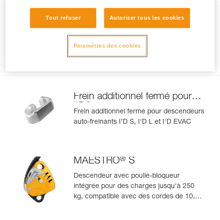
Tout refuser
Autoriser tous les cookies
Frein additionnel ouvert pour
®
I'D
Frein additionnel ouvert pour
Paramètres des cookies
descendeurs auto-freinants I’D S, I'D L et
I'D EVAC
Frein additionnel fermé pour
®
I'D
Frein additionnel fermé pour descendeurs
auto-freinants I’D S, I'D L et I'D EVAC
®
MAESTRO
S
Descendeur avec poulie-bloqueur
intégrée pour des charges jusqu'à 250
kg, compatible avec des cordes de 10,5 à
11,5 mm