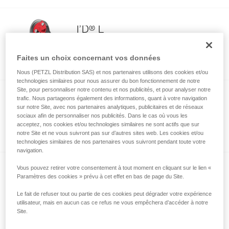
®
I’D
L
Descendeur avec fonction anti-panique
pour les travaux sur corde et le secours
Faites un choix concernant vos données
Nous (PETZL Distribution SAS) et nos partenaires utilisons des cookies et/ou
technologies similaires pour nous assurer du bon fonctionnement de notre
Site, pour personnaliser notre contenu et nos publicités, et pour analyser notre
®
I’D
EVAC
trafic. Nous partageons également des informations, quant à votre navigation
sur notre Site, avec nos partenaires analytiques, publicitaires et de réseaux
Descendeur auto-freinant avec fonction
sociaux afin de personnaliser nos publicités. Dans le cas où vous les
anti-panique pour les évacuations à
acceptez, nos cookies et/ou technologies similaires ne sont actifs que sur
notre Site et ne vous suivront pas sur d’autres sites web. Les cookies et/ou
l’ancrage
technologies similaires de nos partenaires vous suivront pendant toute votre
navigation.
NEW
Vous pouvez retirer votre consentement à tout moment en cliquant sur le lien «
Paramètres des cookies » prévu à cet effet en bas de page du Site.
®
RIG
Le fait de refuser tout ou partie de ces cookies peut dégrader votre expérience
Descendeur compact pour les travaux sur
utilisateur, mais en aucun cas ce refus ne vous empêchera d’accéder à notre
corde, destiné aux utilisateurs
Site.
expérimentés