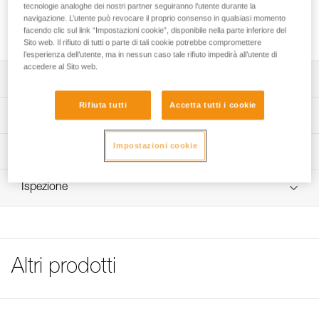
STUART consente il posizionamento corretto del connettore
tecnologie analoghe dei nostri partner seguiranno l’utente durante la
e facilita il moschettonaggio. È compatibile con la maggior
navigazione. L’utente può revocare il proprio consenso in qualsiasi momento
facendo clic sul link “Impostazioni cookie”, disponibile nella parte inferiore del
parte dei connettori con ghiera di bloccaggio automatico.
Sito web. Il rifiuto di tutti o parte di tali cookie potrebbe compromettere
l’esperienza dell’utente, ma in nessun caso tale rifiuto impedirà all’utente di
accedere al Sito web.
Descrizione
Rifiuta tutti
Accetta tutti i cookie
Mantiene il connettore in posizione corretta e facilita il
Specifiche tecniche
moschettonaggio.
Compatibile con la maggior parte dei connettori con
Materiali: TPE (elastomero termoplastico)
Impostazioni cookie
Informazioni tecniche
ghiera di bloccaggio automatico.
Peso: 10 g
FAQ
NB: Per i codici venduti in lotti, non è consentita la
Ispezione
Dettagli codice
FAQ
rivendita dei singoli prodotti.
Codice : M096AA00
See all technical content
Taglia : S
Garanzia : 3 anni
Confezione : 1
Altri prodotti