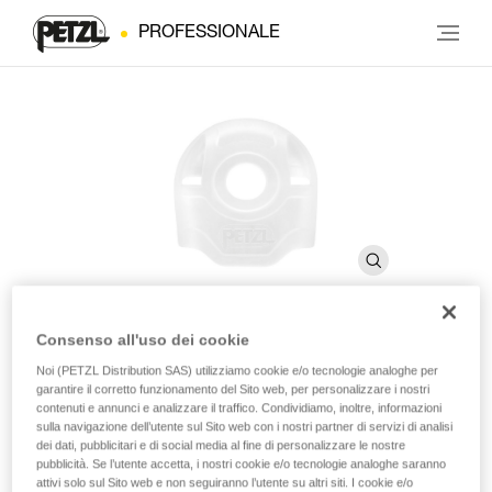
PROFESSIONALE
Consenso all'uso dei cookie
STUART
Noi (PETZL Distribution SAS) utilizziamo cookie e/o tecnologie analoghe per
garantire il corretto funzionamento del Sito web, per personalizzare i nostri
contenuti e annunci e analizzare il traffico. Condividiamo, inoltre, informazioni
sulla navigazione dell’utente sul Sito web con i nostri partner di servizi di analisi
Accessorio di posizionamento per connettore
dei dati, pubblicitari e di social media al fine di personalizzare le nostre
(confezione da 10)
pubblicità. Se l’utente accetta, i nostri cookie e/o tecnologie analoghe saranno
attivi solo sul Sito web e non seguiranno l’utente su altri siti. I cookie e/o