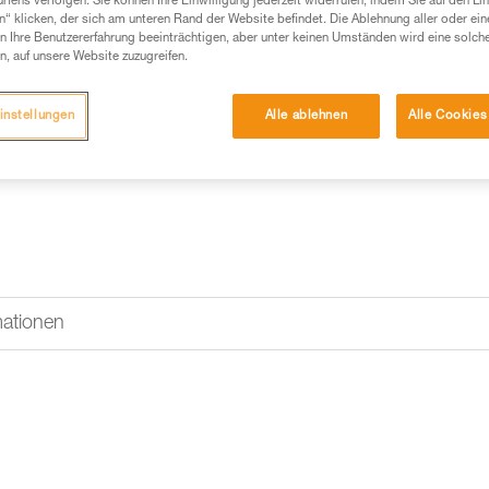
fens verfolgen. Sie können Ihre Einwilligung jederzeit widerrufen, indem Sie auf den Li
n“ klicken, der sich am unteren Rand der Website befindet. Die Ablehnung aller oder ein
Einen Händler finden
 Ihre Benutzererfahrung beeinträchtigen, aber unter keinen Umständen wird eine solch
n, auf unsere Website zuzugreifen.
instellungen
Alle ablehnen
Alle Cookies
mationen