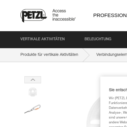
PROFESSION
VERTIKALE AKTIVITÄTEN
BELEUCHTUNG
Produkte für vertikale Aktivitäten
Verbindungsele
Sie entsc
Wir (PETZL 
Funktioniere
Datenverkehr
Analyse-, W
sind unsere 
andere Webs