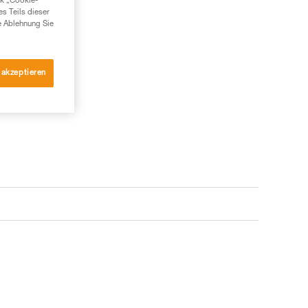
nk „Cookie-
es Teils dieser
e Ablehnung Sie
 akzeptieren