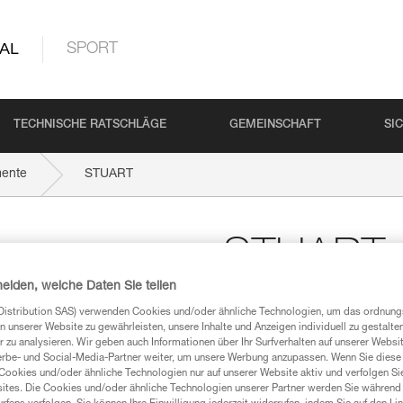
AL
SPORT
TECHNISCHE RATSCHLÄGE
GEMEINSCHAFT
SI
mente
STUART
STUART
heiden, welche Daten Sie teilen
Zubehör zum Halten des
Distribution SAS) verwenden Cookies und/oder ähnliche Technologien, um das ordnu
Position (10er-Pack)
n unserer Website zu gewährleisten, unsere Inhalte und Anzeigen individuell zu gestalte
 zu analysieren. Wir geben auch Informationen über Ihr Surfverhalten auf unserer Websi
Das STUART-Element hält das Ve
erbe- und Social-Media-Partner weiter, um unsere Werbung anzupassen. Wenn Sie diese 
das Einhängen. Es ist mit den
Cookies und/oder ähnliche Technologien nur auf unserer Website aktiv und verfolgen Sie
Verriegelung kompatibel.
ites. Die Cookies und/oder ähnliche Technologien unserer Partner werden Sie während 