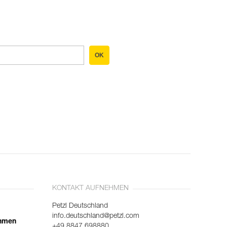
OK
KONTAKT AUFNEHMEN
Petzl Deutschland
info.deutschland@petzl.com
ehmen
+49 8847 698880