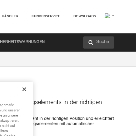
HÄNDLER
KUNDENSERVICE
DOWNLOADS
Suche
CHERHEITSWARNUNGEN
 Verbindungselements in der richtigen
ngsgemäße
n und unseren
te an unsere
rbindungselement in der richtigen Position und erleichtert
akzeptieren,
 meisten Verbindungselementen mit automatischer
 nicht auf
Ihres