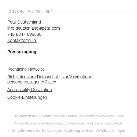
KONTAKT AUFNEHMEN
Petzl Deutschland
info.deutschland@petzl.com
+49 8847 698880
Kontaktformular
Pressezugang
Rechtliche Hinweise
Richtlinien zum Datenschutz, zur Verarbeitung
personenbezogener Daten
Accessibility Declaration
Cookie-Einstellungen
Die dargestellten Aktivitäten sind mit Risiken und Gefahren verbunden. Jeder
Anwender muss eine Ausbildung absolviert haben und über entsprechende
Kompetenzen in der Benutzung der Ausrüstung bei diesen Aktivitäten verfügen.