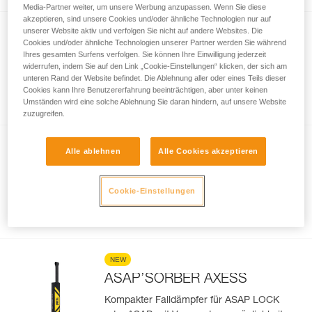
Media-Partner weiter, um unsere Werbung anzupassen. Wenn Sie diese
akzeptieren, sind unsere Cookies und/oder ähnliche Technologien nur auf
unserer Website aktiv und verfolgen Sie nicht auf andere Websites. Die
NEW
Cookies und/oder ähnliche Technologien unserer Partner werden Sie während
®
ASAP
LOCK
Ihres gesamten Surfens verfolgen. Sie können Ihre Einwilligung jederzeit
widerrufen, indem Sie auf den Link „Cookie-Einstellungen“ klicken, der sich am
Vor Herabfallen geschütztes, am Seil
unteren Rand der Website befindet. Die Ablehnung aller oder eines Teils dieser
mitlaufendes Auffanggerät mit LOCK-
Cookies kann Ihre Benutzererfahrung beeinträchtigen, aber unter keinen
Umständen wird eine solche Ablehnung Sie daran hindern, auf unsere Website
Funktion
zuzugreifen.
NEW
Alle ablehnen
Alle Cookies akzeptieren
ASAP’SORBER
Kompakter Falldämpfer für ASAP oder
Cookie-Einstellungen
ASAP LOCK für die Verwendung mit einer
Person
NEW
ASAP’SORBER AXESS
Kompakter Falldämpfer für ASAP LOCK