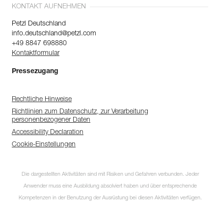
KONTAKT AUFNEHMEN
Petzl Deutschland
info.deutschland@petzl.com
+49 8847 698880
Kontaktformular
Pressezugang
Rechtliche Hinweise
Richtlinien zum Datenschutz, zur Verarbeitung
personenbezogener Daten
Accessibility Declaration
Cookie-Einstellungen
Die dargestellten Aktivitäten sind mit Risiken und Gefahren verbunden. Jeder
Anwender muss eine Ausbildung absolviert haben und über entsprechende
Kompetenzen in der Benutzung der Ausrüstung bei diesen Aktivitäten verfügen.