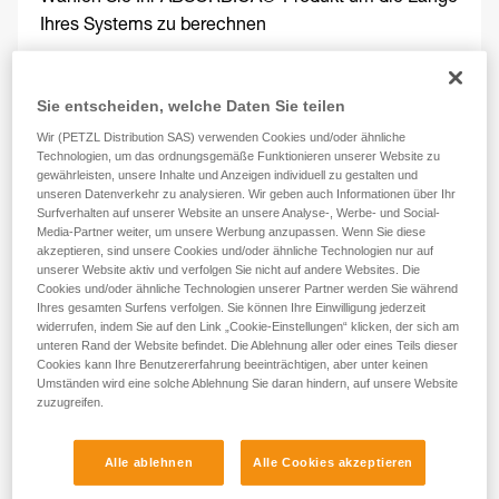
Ihres Systems zu berechnen
Produktname
Sie entscheiden, welche Daten Sie teilen
Wir (PETZL Distribution SAS) verwenden Cookies und/oder ähnliche
Technologien, um das ordnungsgemäße Funktionieren unserer Website zu
gewährleisten, unsere Inhalte und Anzeigen individuell zu gestalten und
unseren Datenverkehr zu analysieren. Wir geben auch Informationen über Ihr
Surfverhalten auf unserer Website an unsere Analyse-, Werbe- und Social-
Kg
Pfund
Media-Partner weiter, um unsere Werbung anzupassen. Wenn Sie diese
akzeptieren, sind unsere Cookies und/oder ähnliche Technologien nur auf
Gewicht
unserer Website aktiv und verfolgen Sie nicht auf andere Websites. Die
Cookies und/oder ähnliche Technologien unserer Partner werden Sie während
Wählen Sie das Gewicht Ihres/Ihrer Mitarbeitenden
Ihres gesamten Surfens verfolgen. Sie können Ihre Einwilligung jederzeit
widerrufen, indem Sie auf den Link „Cookie-Einstellungen“ klicken, der sich am
und des Materials, was er/sie bei sich trägt
unteren Rand der Website befindet. Die Ablehnung aller oder eines Teils dieser
Cookies kann Ihre Benutzererfahrung beeinträchtigen, aber unter keinen
Beispiel: Der/Die Mitarbeitende wiegt 78 kg und trägt
Umständen wird eine solche Ablehnung Sie daran hindern, auf unsere Website
zuzugreifen.
ungefähr 10 kg Material. Als Maximalgewicht müssen Sie
100 kg wählen.
Alle ablehnen
Alle Cookies akzeptieren