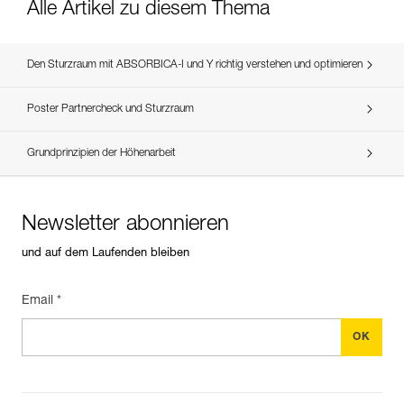
Alle Artikel zu diesem Thema
Den Sturzraum mit ABSORBICA-I und Y richtig verstehen und optimieren
Poster Partnercheck und Sturzraum
Grundprinzipien der Höhenarbeit
OBERHALB DES ANSCHLAGPUNKTES
Der Anschlagpunkt befindet sich auf gleicher Höhe oder
unterhalb der Füße des Anwenders. Beim Sturz des
Newsletter abonnieren
Anwenders entspricht die Sturzhöhe der zweifachen Länge
und auf dem Laufenden bleiben
des Verbindungsmittels, was eine Erhöhung der Aufreißlänge
des Falldämpfers zur Folge hat. Der Sturzweg ist folglich
Email *
noch größer als in den beiden vorher beschriebenen Fällen.