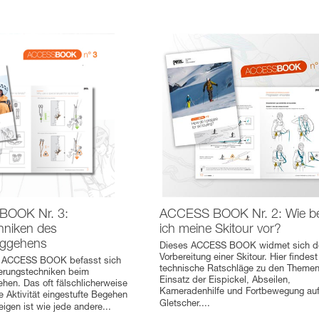
BOOK Nr. 3:
ACCESS BOOK Nr. 2: Wie be
hniken des
ich meine Skitour vor?
eiggehens
Dieses ACCESS BOOK widmet sich d
Vorbereitung einer Skitour. Hier findes
te ACCESS BOOK befasst sich
technische Ratschläge zu den Theme
erungstechniken beim
Einsatz der Eispickel, Abseilen,
ehen. Das oft fälschlicherweise
Kameradenhilfe und Fortbewegung au
e Aktivität eingestufte Begehen
Gletscher.
...
eigen ist wie jede andere
...