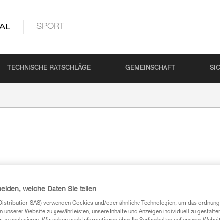
AL
SPORT
TECHNISCHE RATSCHLÄGE
GEMEINSCHAFT
SI
heiden, welche Daten Sie teilen
Distribution SAS) verwenden Cookies und/oder ähnliche Technologien, um das ordnu
n unserer Website zu gewährleisten, unsere Inhalte und Anzeigen individuell zu gestalte