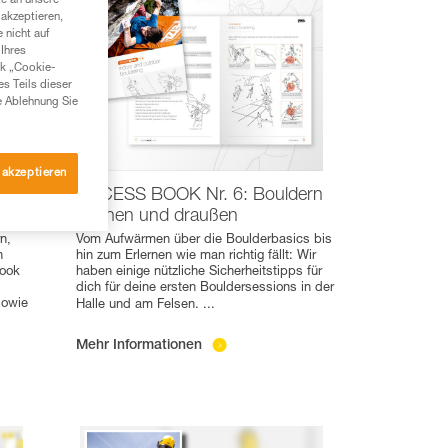
te an unsere
akzeptieren,
 nicht auf
Ihres
nk „Cookie-
es Teils dieser
e Ablehnung Sie
 akzeptieren
t mit
ACCESS BOOK Nr. 6: Bouldern
drinnen und draußen
n,
Vom Aufwärmen über die Boulderbasics bis
n
hin zum Erlernen wie man richtig fällt: Wir
Book
haben einige nützliche Sicherheitstipps für
dich für deine ersten Bouldersessions in der
sowie
Halle und am Felsen.
...
Mehr Informationen