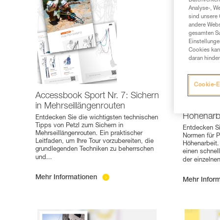
Datenverkehr
Analyse-, W
sind unsere 
andere Webs
gesamten Sur
Einstellunge
Cookies kann
daran hinder
Cookie-E
Accessbook Sport Nr. 7: Sichern
Poster Pro
in Mehrseillängenrouten
Normen de
Höhenarb
Entdecken Sie die wichtigsten technischen
Tipps von Petzl zum Sichern in
Entdecken Si
Mehrseillängenrouten. Ein praktischer
Normen für P
Leitfaden, um Ihre Tour vorzubereiten, die
Höhenarbeit.
grundlegenden Techniken zu beherrschen
einen schnel
und
...
der einzelne
Mehr Informationen
Mehr Infor