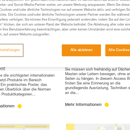
 zu analysieren. Wir geben auch Informationen über Ihr Surfverhalten auf unserer Websi
erbe- und Social-Media-Partner weiter, um unsere Werbung anzupassen. Wenn Sie diese 
Cookies und/oder ähnliche Technologien nur auf unserer Website aktiv und verfolgen Sie
ites. Die Cookies und/oder ähnliche Technologien unserer Partner werden Sie während 
fens verfolgen. Sie können Ihre Einwilligung jederzeit widerrufen, indem Sie auf den Li
n“ klicken, der sich am unteren Rand der Website befindet. Die Ablehnung aller oder ein
 Ihre Benutzererfahrung beeinträchtigen, aber unter keinen Umständen wird eine solch
n, auf unsere Website zuzugreifen.
instellungen
Alle ablehnen
Alle Cookies
 Nr. 4: Internationale
Accessbook n°4 : Höhenarbei
r Petzl-Produkte für die
dem ASAP
eit
Sie müssen sich freihändig auf Dächer
Masten oder Leitern bewegen, ohne a
e die wichtigsten internationalen
Seilen zu hängen. In diesem Access 
etzl-Produkte im Bereich
finden Sie eine Erinnerung an die
 Ein praktisches Poster, das
grundlegende Ausrüstung, Techniken 
len Überblick über die Normen
an die
...
n Produktkategorien
...
Mehr Informationen
mationen