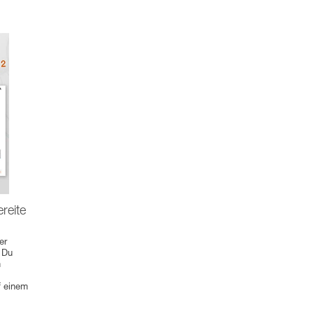
reite
er
t Du
n
f einem