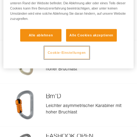
unteren Rand der Website befindet. Die Ablehnung aller oder eines Teils dieser
Cookies kann Ihre Benutzererfahrung beeinträchtigen, aber unter keinen
OXAN
Umständen wird eine solche Ablehnung Sie daran hindern, auf unsere Website
zuzugreifen.
Ovalkarabiner mit hoher Bruchlast
Alle ablehnen
Alle Cookies akzeptieren
VULCAN
Cookie-Einstellungen
Großer asymmetrischer Karabiner mit
hoher Bruchlast
Bm'D
Leichter asymmetrischer Karabiner mit
hoher Bruchlast
EASHOOK OPEN