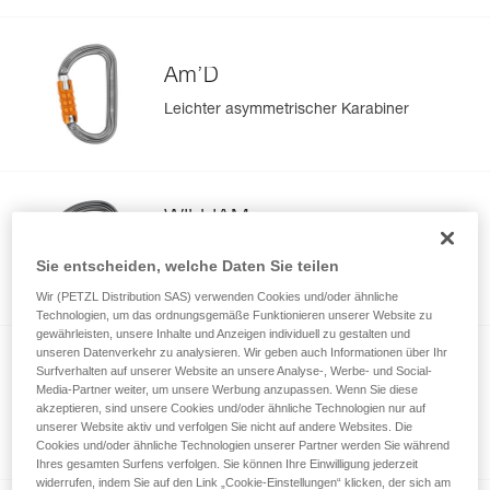
Am’D
Leichter asymmetrischer Karabiner
WILLIAM
Leichtgewichtiger, großer asymmetrischer
Sie entscheiden, welche Daten Sie teilen
Karabiner
Wir (PETZL Distribution SAS) verwenden Cookies und/oder ähnliche
Technologien, um das ordnungsgemäße Funktionieren unserer Website zu
gewährleisten, unsere Inhalte und Anzeigen individuell zu gestalten und
unseren Datenverkehr zu analysieren. Wir geben auch Informationen über Ihr
Surfverhalten auf unserer Website an unsere Analyse-, Werbe- und Social-
Sm'D
Media-Partner weiter, um unsere Werbung anzupassen. Wenn Sie diese
akzeptieren, sind unsere Cookies und/oder ähnliche Technologien nur auf
Ultraleichter asymmetrischer Karabiner
unserer Website aktiv und verfolgen Sie nicht auf andere Websites. Die
Cookies und/oder ähnliche Technologien unserer Partner werden Sie während
Ihres gesamten Surfens verfolgen. Sie können Ihre Einwilligung jederzeit
widerrufen, indem Sie auf den Link „Cookie-Einstellungen“ klicken, der sich am