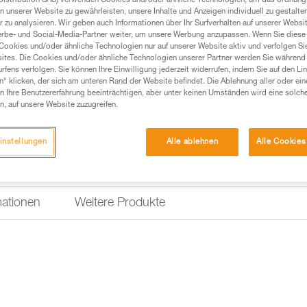
Distribution SAS) verwenden Cookies und/oder ähnliche Technologien, um das ordnu
schützt sie vor Herabfallen. 
n unserer Website zu gewährleisten, unsere Inhalte und Anzeigen individuell zu gestalte
und OXAN kompatibel.
 zu analysieren. Wir geben auch Informationen über Ihr Surfverhalten auf unserer Websi
erbe- und Social-Media-Partner weiter, um unsere Werbung anzupassen. Wenn Sie diese 
Cookies und/oder ähnliche Technologien nur auf unserer Website aktiv und verfolgen Sie
Einen Händler finden
ites. Die Cookies und/oder ähnliche Technologien unserer Partner werden Sie während 
fens verfolgen. Sie können Ihre Einwilligung jederzeit widerrufen, indem Sie auf den Li
n“ klicken, der sich am unteren Rand der Website befindet. Die Ablehnung aller oder ein
 Ihre Benutzererfahrung beeinträchtigen, aber unter keinen Umständen wird eine solch
n, auf unsere Website zuzugreifen.
instellungen
Alle ablehnen
Alle Cookies
mationen
Weitere Produkte