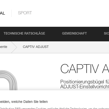
AL
SPORT
TECHNISCHE RATSCHLÄGE
GEMEINSCHAFT
SI
mente
CAPTIV ADJUST
CAPTIV 
Positionierungsbügel f
ADJUST-Einstellvorrich
Der CAPTIV ADJUST-Positionier
der Längsachse und hält die ADJ
heiden, welche Daten Sie teilen
Risiko einer unbeabsichtigten E
Verbindung des Karabiners mit 