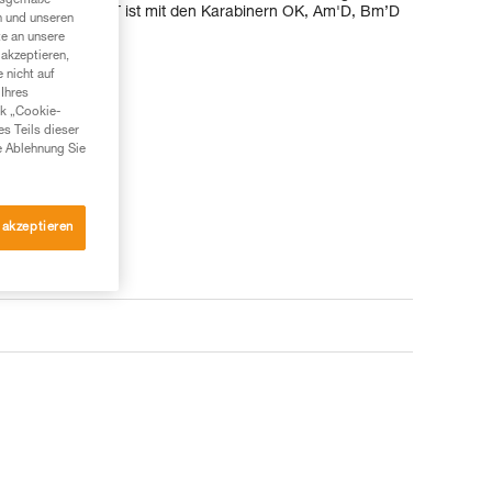
ngsgemäße
Der CAPTIV ADJUST ist mit den Karabinern OK, Am'D, Bm’D
n und unseren
te an unsere
akzeptieren,
 nicht auf
Ihres
nk „Cookie-
es Teils dieser
e Ablehnung Sie
 akzeptieren