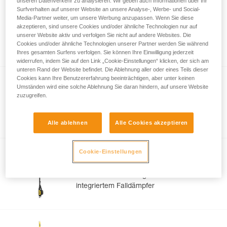
unseren Datenverkehr zu analysieren. Wir geben auch Informationen über Ihr
Surfverhalten auf unserer Website an unsere Analyse-, Werbe- und Social-
GRILLON MGO
Media-Partner weiter, um unsere Werbung anzupassen. Wenn Sie diese
akzeptieren, sind unsere Cookies und/oder ähnliche Technologien nur auf
Einstellbares Verbindungsmittel zur
unserer Website aktiv und verfolgen Sie nicht auf andere Websites. Die
Arbeitsplatzpositionierung mit MGO-
Cookies und/oder ähnliche Technologien unserer Partner werden Sie während
Verbindungselement
Ihres gesamten Surfens verfolgen. Sie können Ihre Einwilligung jederzeit
widerrufen, indem Sie auf den Link „Cookie-Einstellungen“ klicken, der sich am
unteren Rand der Website befindet. Die Ablehnung aller oder eines Teils dieser
Cookies kann Ihre Benutzererfahrung beeinträchtigen, aber unter keinen
®
Umständen wird eine solche Ablehnung Sie daran hindern, auf unsere Website
ABSORBICA
-Y 80
zuzugreifen.
Doppeltes Verbindungsmittel mit
integriertem Falldämpfer
Alle ablehnen
Alle Cookies akzeptieren
Cookie-Einstellungen
®
ABSORBICA
-I 80
Einfaches Verbindungsmittel mit
integriertem Falldämpfer