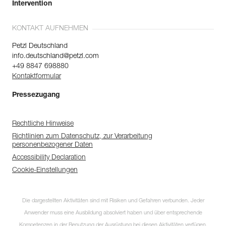
Intervention
KONTAKT AUFNEHMEN
Petzl Deutschland
info.deutschland@petzl.com
+49 8847 698880
Kontaktformular
Pressezugang
Rechtliche Hinweise
Richtlinien zum Datenschutz, zur Verarbeitung
personenbezogener Daten
Accessibility Declaration
Cookie-Einstellungen
Die dargestellten Aktivitäten sind mit Risiken und Gefahren verbunden. Jeder
Anwender muss eine Ausbildung absolviert haben und über entsprechende
Kompetenzen in der Benutzung der Ausrüstung bei diesen Aktivitäten verfügen.