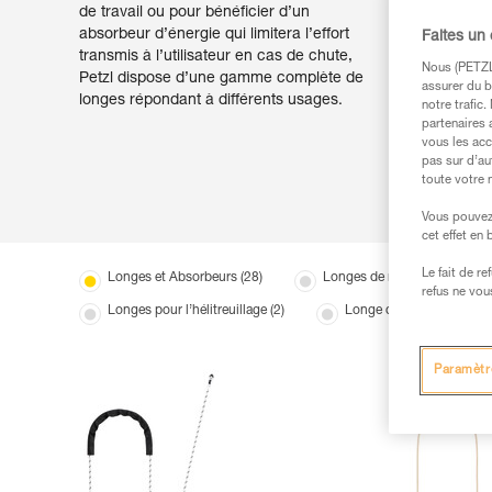
de travail ou pour bénéficier d’un
absorbeur d’énergie qui limitera l’effort
Faites un
transmis à l’utilisateur en cas de chute,
Nous (PETZL 
Petzl dispose d’une gamme complète de
assurer du b
longes répondant à différents usages.
notre trafic
partenaires 
vous les acc
pas sur d’au
toute votre 
Vous pouvez 
cet effet en
Le fait de r
Longes et Absorbeurs (28)
Longes de maintien au travail
refus ne vou
Longes pour l’hélitreuillage (2)
Longe de maintien au trav
Paramètr