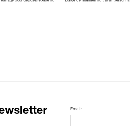
treuillage pour dépose/reprise au
Longe de maintien au travail personna
ewsletter
Email*