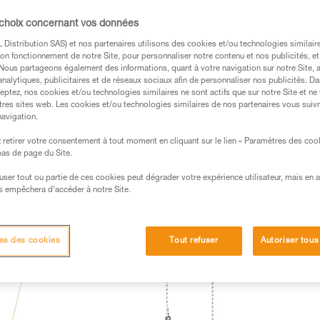
 choix concernant vos données
Distribution SAS) et nos partenaires utilisons des cookies et/ou technologies similai
on fonctionnement de notre Site, pour personnaliser notre contenu et nos publicités, et
. Nous partageons également des informations, quant à votre navigation sur notre Site, 
analytiques, publicitaires et de réseaux sociaux afin de personnaliser nos publicités. Da
eptez, nos cookies et/ou technologies similaires ne sont actifs que sur notre Site et ne
tres sites web. Les cookies et/ou technologies similaires de nos partenaires vous suiv
navigation.
retirer votre consentement à tout moment en cliquant sur le lien « Paramètres des coo
 bas de page du Site.
efuser tout ou partie de ces cookies peut dégrader votre expérience utilisateur, mais en 
 (5)
Longes d’antichute (12)
Longes pour l’accès difficile (4)
s empêchera d’accéder à notre Site.
ail personnalisable (2)
es des cookies
Tout refuser
Autoriser tous