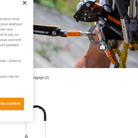
res pour nous
 pour analyser
avec nos
ns le cas où
 vous suivront
ront pendant
kies » prévu à
aucun cas ce
Longes pour l’élagage (3)
 les cookies