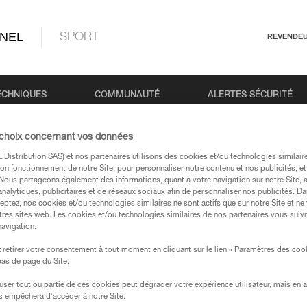
NEL
SPORT
REVENDE
ECHNIQUES
COMMUNAUTÉ
ALERTES SÉCURITÉ
 choix concernant vos données
Distribution SAS) et nos partenaires utilisons des cookies et/ou technologies similai
on fonctionnement de notre Site, pour personnaliser notre contenu et nos publicités, et
. Nous partageons également des informations, quant à votre navigation sur notre Site, 
analytiques, publicitaires et de réseaux sociaux afin de personnaliser nos publicités. Da
eptez, nos cookies et/ou technologies similaires ne sont actifs que sur notre Site et ne
tres sites web. Les cookies et/ou technologies similaires de nos partenaires vous suiv
navigation.
 produits Petzl à venir. Ces nouveautés ont
e commercialisées. Nous indiquons la date d
retirer votre consentement à tout moment en cliquant sur le lien « Paramètres des coo
 bas de page du Site.
efuser tout ou partie de ces cookies peut dégrader votre expérience utilisateur, mais en 
s empêchera d’accéder à notre Site.