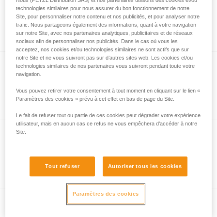
®
VERTEX
VENT HI-VIZ
technologies similaires pour nous assurer du bon fonctionnement de notre
Site, pour personnaliser notre contenu et nos publicités, et pour analyser notre
Casque confortable, ventilé et à haute
trafic. Nous partageons également des informations, quant à votre navigation
visibilité
sur notre Site, avec nos partenaires analytiques, publicitaires et de réseaux
sociaux afin de personnaliser nos publicités. Dans le cas où vous les
acceptez, nos cookies et/ou technologies similaires ne sont actifs que sur
notre Site et ne vous suivront pas sur d’autres sites web. Les cookies et/ou
technologies similaires de nos partenaires vous suivront pendant toute votre
navigation.
®
STRATO
Vous pouvez retirer votre consentement à tout moment en cliquant sur le lien «
Casque léger
Paramètres des cookies » prévu à cet effet en bas de page du Site.
Le fait de refuser tout ou partie de ces cookies peut dégrader votre expérience
utilisateur, mais en aucun cas ce refus ne vous empêchera d’accéder à notre
Site.
®
STRATO
HI-VIZ
Casque léger à haute visibilité
Tout refuser
Autoriser tous les cookies
Paramètres des cookies
®
STRATO
VENT