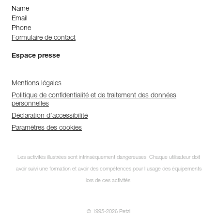
Name
Email
Phone
Formulaire de contact
Espace presse
Mentions légales
Politique de confidentialité et de traitement des données
personnelles
Déclaration d'accessibilité
Paramètres des cookies
Les activités illustrées sont intrinsèquement dangereuses. Chaque utilisateur doit
avoir suivi une formation et avoir des compétences pour l’usage des équipements
lors de ces activités.
© 1995-2026 Petzl