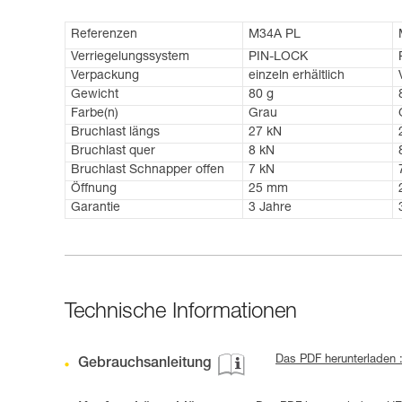
Referenzen
M34A PL
Verriegelungssystem
PIN-LOCK
Verpackung
einzeln erhältlich
Gewicht
80 g
Farbe(n)
Grau
Bruchlast längs
27 kN
Bruchlast quer
8 kN
Bruchlast Schnapper offen
7 kN
Öffnung
25 mm
Garantie
3 Jahre
Technische Informationen
Das PDF herunterladen 
Gebrauchsanleitung