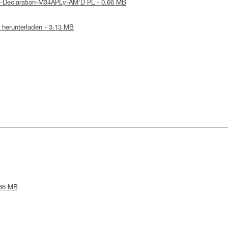
E-Declaration-M34APLy-AM'D PL - 0.66 MB
herunterladen - 3.13 MB
.86 MB