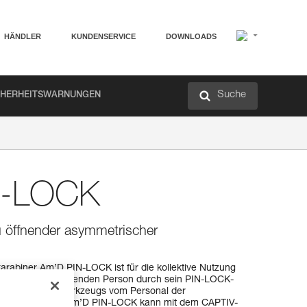
HÄNDLER
KUNDENSERVICE
DOWNLOADS
Suche
CHERHEITSWARNUNGEN
N-LOCK
 öffnender asymmetrischer
rabiner Am’D PIN-LOCK ist für die kollektive Nutzung
indung der anwendenden Person durch sein PIN-LOCK-
it Hilfe eines Werkzeugs vom Personal der
werden kann. Der Am’D PIN-LOCK kann mit dem CAPTIV-