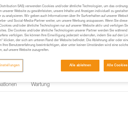
Positionierungsbügel kombinier
Distribution SAS) verwenden Cookies und/oder ähnliche Technologien, um das ordnu
Längsachse zu favorisieren, ei
n unserer Website zu gewährleisten, unsere Inhalte und Anzeigen individuell zu gestalte
eine feste Einheit mit dem Gerät
 zu analysieren. Wir geben auch Informationen über Ihr Surfverhalten auf unserer Websi
erbe- und Social-Media-Partner weiter, um unsere Werbung anzupassen. Wenn Sie diese 
Cookies und/oder ähnliche Technologien nur auf unserer Website aktiv und verfolgen Sie
Einen Händler finden
ites. Die Cookies und/oder ähnliche Technologien unserer Partner werden Sie während 
fens verfolgen. Sie können Ihre Einwilligung jederzeit widerrufen, indem Sie auf den Li
n“ klicken, der sich am unteren Rand der Website befindet. Die Ablehnung aller oder ein
 Ihre Benutzererfahrung beeinträchtigen, aber unter keinen Umständen wird eine solch
n, auf unsere Website zuzugreifen.
instellungen
Alle ablehnen
Alle Cookies
mationen
Wartung