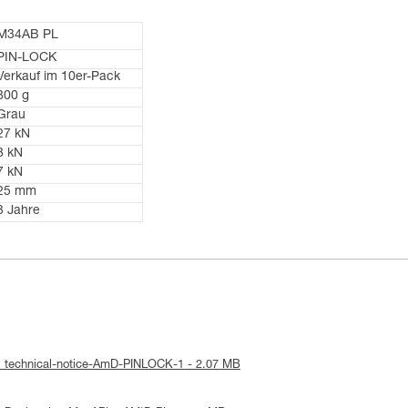
M34AB PL
PIN-LOCK
Verkauf im 10er-Pack
800 g
Grau
27 kN
8 kN
7 kN
25 mm
3 Jahre
: technical-notice-AmD-PINLOCK-1 - 2.07 MB