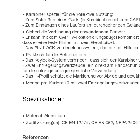
Karabiner speziell für die kollektive Nutzung:
- Zum Schließen eines Gurts (in Kombination mit dem CAPT
- Zum Einhängen eines Läufers am durchgehenden Gelände
Sichert die Verbindung der anwendenden Person:
- Er kann mit dem CAPTIV-Positionierungsbügel kombiniert
dass er eine feste Einheit mit dem Gerät bildet.
- Das PIN-LOCK-Verriegelungssystem, das nur mit Hilfe ei
Praktisch für die Betreibenden:
- Das Keylock-System verhindert, dass sich der Karabiner 
- Zwei Entriegelungswerkzeuge: ein direkt am Handschuh be
für die sofortige und gelegentliche Verwendung.
- Das H-Profil schützt die Markierung vor Abrieb und gewähr
Menge pro Karton: 10 mit zwei Entriegelungswerkzeugen o
Spezifikationen
Material: Aluminium
Zertifizierung(en): CE EN 12275, CE EN 362, NFPA 2500
Referenzen