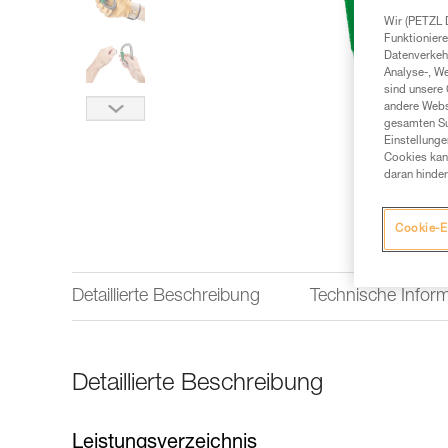
Wir (PETZL 
Funktioniere
Datenverkehr
Analyse-, W
sind unsere 
andere Webs
gesamten Sur
Einstellunge
Cookies kann
daran hinder
Cookie-E
Detaillierte Beschreibung
Technische Infor
Detaillierte Beschreibung
Leistungsverzeichnis