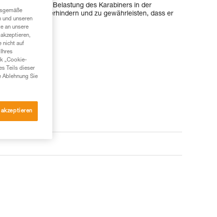
t werden, um die Belastung des Karabiners in der
ngsgemäße
n Verdrehen zu verhindern und zu gewährleisten, dass er
n und unseren
 bildet.
te an unsere
akzeptieren,
 nicht auf
Ihres
nk „Cookie-
es Teils dieser
e Ablehnung Sie
 akzeptieren