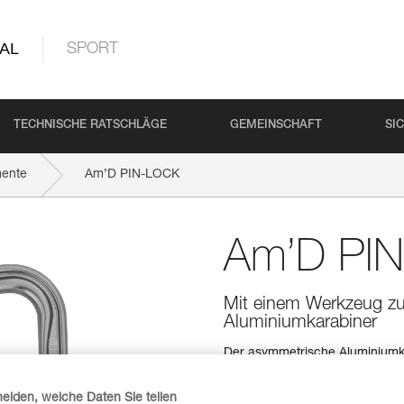
AL
SPORT
TECHNISCHE RATSCHLÄGE
GEMEINSCHAFT
SI
mente
Am’D PIN-LOCK
Am’D PI
Mit einem Werkzeug zu
Aluminiumkarabiner
Der asymmetrische Aluminiumka
bestimmt. Er sichert die Verb
Verriegelungssystem, das nur m
heiden, welche Daten Sie teilen
Freizeiteinrichtung geöffnet 