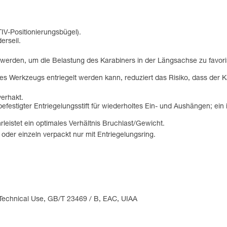
IV-Positionierungsbügel).
rseil.
 werden, um die Belastung des Karabiners in der Längsachse zu favori
nes Werkzeugs entriegelt werden kann, reduziert das Risiko, dass der
verhakt.
festigter Entriegelungsstift für wiederholtes Ein- und Aushängen; ein
leistet ein optimales Verhältnis Bruchlast/Gewicht.
der einzeln verpackt nur mit Entriegelungsring.
 Technical Use, GB/T 23469 / B, EAC, UIAA