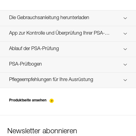
Die Gebrauchsanleitung herunterladen
Technical Notice
App zur Kontrolle und Überprüfung Ihrer PSA-
Entdecken Sie ePPEcentre
Bestände
Ablauf der PSA-Prüfung
verif EPI-CONNECTEURS-procedure-DE
PSA-Prüfbogen
verif EPI-suivi-connecteur-DE
Pflegeempfehlungen für Ihre Ausrüstung
entretien-mousquetons_DE
Produktseite ansehen
Newsletter abonnieren