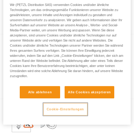
Wir (PETZL Distribution SAS) verwenden Cookies und/oder ähnliche
Technologien, um das ordnungsgemäße Funktionieren unserer Website zu
gewährleisten, unsere Inhalte und Anzeigen individuell zu gestalten und
Verschlusssysteme von Karabinern
unseren Datenverkehr zu analysieren. Wir geben auch Informationen über Ihr
Surfverhalten auf unserer Website an unsere Analyse-, Werbe- und Social-
Media-Partner weiter, um unsere Werbung anzupassen. Wenn Sie diese
akzeptieren, sind unsere Cookies und/oder ähnliche Technologien nur auf
unserer Website aktiv und verfolgen Sie nicht auf andere Websites. Die
Cookies und/oder ähnliche Technologien unserer Partner werden Sie während
Ihres gesamten Surfens verfolgen. Sie können Ihre Einwilligung jederzeit
widerrufen, indem Sie auf den Link „Cookie-Einstellungen“ klicken, der sich am
unteren Rand der Website befindet. Die Ablehnung aller oder eines Teils dieser
Cookies kann Ihre Benutzererfahrung beeinträchtigen, aber unter keinen
Umständen wird eine solche Ablehnung Sie daran hindern, auf unsere Website
Wichtige Informationen zum Thema
zuzugreifen.
Karabiner
Alle ablehnen
Alle Cookies akzeptieren
Cookie-Einstellungen