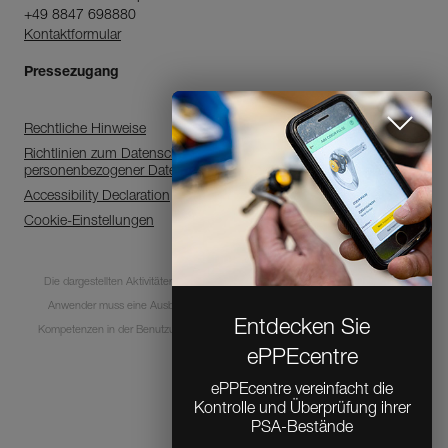
+49 8847 698880
Kontaktformular
Pressezugang
Rechtliche Hinweise
Richtlinien zum Datenschutz, zur Verarbeitung
personenbezogener Daten
Accessibility Declaration
Cookie-Einstellungen
Entdecken Sie
ePPEcentre
Die dargestellten Aktivitäten sind mit Risiken und Gefahren verbunden. Jeder
ePPEcentre vereinfacht die
Anwender muss eine Ausbildung absolviert haben und über entsprechende
Kontrolle und Überprüfung ihrer
PSA-Bestände
Kompetenzen in der Benutzung der Ausrüstung bei diesen Aktivitäten verfügen.
MEHR ERFAHREN
© 1995-2026 Petzl