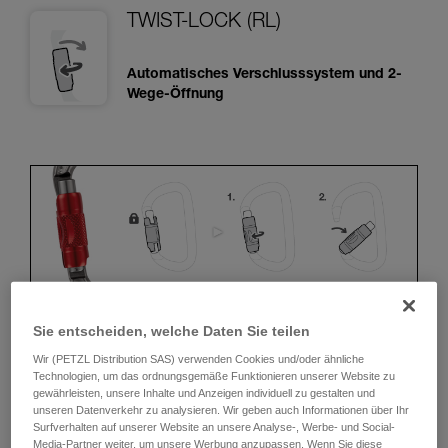
TWIST-LOCK (RL)
Automatisches Verschlusssystem und 2-
Wege-Öffnung
Sie entscheiden, welche Daten Sie teilen
ERGONOMIE
Wir (PETZL Distribution SAS) verwenden Cookies und/oder ähnliche
Technologien, um das ordnungsgemäße Funktionieren unserer Website zu
gewährleisten, unsere Inhalte und Anzeigen individuell zu gestalten und
Vorteile:
unseren Datenverkehr zu analysieren. Wir geben auch Informationen über Ihr
Surfverhalten auf unserer Website an unsere Analyse-, Werbe- und Social-
• Schnelles und einfaches Öffnen.
Media-Partner weiter, um unsere Werbung anzupassen. Wenn Sie diese