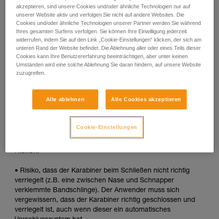
akzeptieren, sind unsere Cookies und/oder ähnliche Technologien nur auf
• Schnelle automatische Verriegelung.
unserer Website aktiv und verfolgen Sie nicht auf andere Websites. Die
Cookies und/oder ähnliche Technologien unserer Partner werden Sie während
Nachteile:
Ihres gesamten Surfens verfolgen. Sie können Ihre Einwilligung jederzeit
widerrufen, indem Sie auf den Link „Cookie-Einstellungen“ klicken, der sich am
unteren Rand der Website befindet. Die Ablehnung aller oder eines Teils dieser
• Die Hülse muss bei jedem Öffnen entriegelt werden.
Cookies kann Ihre Benutzererfahrung beeinträchtigen, aber unter keinen
Umständen wird eine solche Ablehnung Sie daran hindern, auf unsere Website
• Um ein Gerät in den Karabiner einzuhängen, werden beide
zuzugreifen.
Hände benötigt.
SICHERHEIT
Alle ablehnen
Alle Cookies akzeptieren
Vorteile:
Cookie-Einstellungen
• Schnelle automatische Verriegelung.
Risiken:
• Risiko, dass der Karabiner beim Schließen nicht richtig
verriegelt (z.B. eine zwischen Nase und Schnapper
verklemmte Bandschlinge). Der Anwender muss sich
vergewissern, dass der Karabiner richtig geschlossen und
verriegelt ist, auch wenn dieser ein automatisches