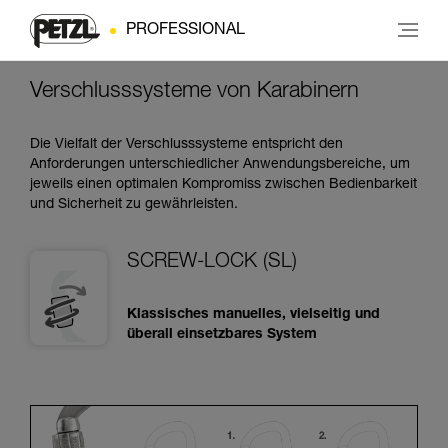
PROFESSIONAL
Verschlusssysteme von Karabinern
Die Vielfalt der Verschlusssysteme entspricht den
Anforderungen unterschiedlicher Anwendungsbereiche, um
jeweils einen optimalen Kompromiss zwischen Bedienbarkeit
und Sicherheit zu gewährleisten.
SCREW-LOCK (SL)
Klassisches manuelles, vielseitig und
überall einsetzbares System