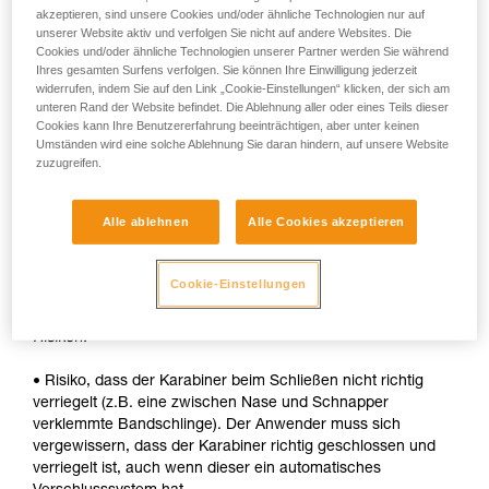
akzeptieren, sind unsere Cookies und/oder ähnliche Technologien nur auf
• Schnelle automatische Verriegelung.
unserer Website aktiv und verfolgen Sie nicht auf andere Websites. Die
Cookies und/oder ähnliche Technologien unserer Partner werden Sie während
Nachteile:
Ihres gesamten Surfens verfolgen. Sie können Ihre Einwilligung jederzeit
widerrufen, indem Sie auf den Link „Cookie-Einstellungen“ klicken, der sich am
unteren Rand der Website befindet. Die Ablehnung aller oder eines Teils dieser
• Die Hülse muss bei jedem Öffnen entriegelt werden.
Cookies kann Ihre Benutzererfahrung beeinträchtigen, aber unter keinen
Umständen wird eine solche Ablehnung Sie daran hindern, auf unsere Website
• Um ein Gerät in den Karabiner einzuhängen, werden beide
zuzugreifen.
Hände benötigt.
SICHERHEIT
Alle ablehnen
Alle Cookies akzeptieren
Vorteile:
Cookie-Einstellungen
• Schnelle automatische Verriegelung.
Risiken:
• Risiko, dass der Karabiner beim Schließen nicht richtig
verriegelt (z.B. eine zwischen Nase und Schnapper
verklemmte Bandschlinge). Der Anwender muss sich
vergewissern, dass der Karabiner richtig geschlossen und
verriegelt ist, auch wenn dieser ein automatisches