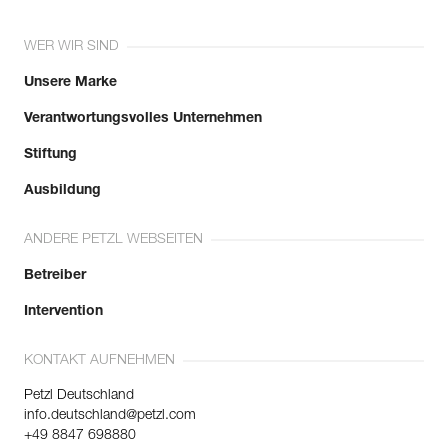
Bruchlast quer : 10 kN
Öffnung : 10 mm
WER WIR SIND
Garantie : 3 Jahre
Verpackung : 1
Unsere Marke
Verantwortungsvolles Unternehmen
Stiftung
Ausbildung
ANDERE PETZL WEBSEITEN
Betreiber
Intervention
KONTAKT AUFNEHMEN
Petzl Deutschland
info.deutschland@petzl.com
+49 8847 698880