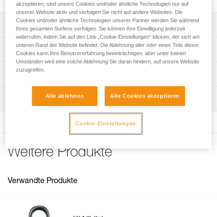
akzeptieren, sind unsere Cookies und/oder ähnliche Technologien nur auf
unserer Website aktiv und verfolgen Sie nicht auf andere Websites. Die
Cookies und/oder ähnliche Technologien unserer Partner werden Sie während
Leistungsverzeichnis
Ihres gesamten Surfens verfolgen. Sie können Ihre Einwilligung jederzeit
widerrufen, indem Sie auf den Link „Cookie-Einstellungen“ klicken, der sich am
Verfügbar in drei Ausführungen (Schraubkettenglied mit
unteren Rand der Website befindet. Die Ablehnung aller oder eines Teils dieser
Technische Spezifikationen
Cookies kann Ihre Benutzererfahrung beeinträchtigen, aber unter keinen
Drahtdurchmesser 10 mm, 8 mm, 8 mm mit Bügel zur
Umständen wird eine solche Ablehnung Sie daran hindern, auf unsere Website
Positionierung der CROLL-Seilklemme am Gurt), ebenfalls
Material: Stahl
zuzugreifen.
Technische Informationen
in schwarzer Ausführung verfügbar.
Zertifizierung(en): CE EN 362 type Q, EN 12275
Gebrauchsanleitung
Alle ablehnen
Alle Cookies akzeptieren
Wartung
Zugrundeliegende Spezifikationen
Das PDF herunterladen technical-notice-MAILLONS-
RAPIDES
Ablauf der PSA-Prüfung
Referenz : P11
Das PDF herunterladen technical-notice-MAILLONS-
Cookie-Einstellungen
Das PDF herunterladen verif EPI-CONNECTEURS-
Durchmesser : 10 mm
RAPIDES-dec2018
procedure-DE
Farbe(n) und Typ : Grau
Konformitätserklärung
Gewicht : 150 g
Weitere Produkte
PSA-Prüfbogen
Das PDF herunterladen UE Déclaration de conformité
Bruchlast längs : 45 kN
Das PDF herunterladen verif EPI-suivi-connecteur-DE
Petzl
Bruchlast quer : 10 kN
Das PDF herunterladen UE-Déclaration-Maillons-rapides-
Öffnung : 12 mm
Verwandte Produkte
PEGUET_2025
Garantie : 3 Jahre
Verpackung : 1
Pflegeempfehlungen für Ihre Ausrüstung
Das PDF herunterladen Maintenance tips
Referenz : P11 8