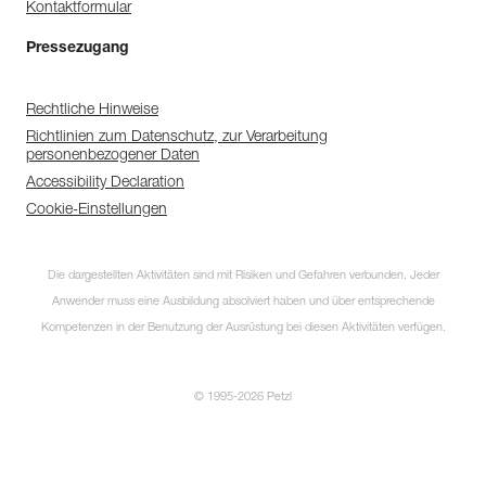
Kontaktformular
Pressezugang
Rechtliche Hinweise
Richtlinien zum Datenschutz, zur Verarbeitung
personenbezogener Daten
Accessibility Declaration
Cookie-Einstellungen
Die dargestellten Aktivitäten sind mit Risiken und Gefahren verbunden. Jeder
Anwender muss eine Ausbildung absolviert haben und über entsprechende
Kompetenzen in der Benutzung der Ausrüstung bei diesen Aktivitäten verfügen.
© 1995-2026 Petzl