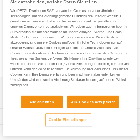
Das VERTIGO TWIST-LOCK-Verbindungselement wird mit
Sie entscheiden, welche Daten Sie teilen
einem Verbindungsmittel für den Aufstieg kombiniert. Die
Wir (PETZL Distribution SAS) verwenden Cookies und/oder ähnliche
hervorragende Handhabung und das automatische
Technologien, um das ordnungsgemäße Funktionieren unserer Website zu
Verriegelungssystem erleichtern das Ein-/Aushängen beim
gewährleisten, unsere Inhalte und Anzeigen individuell zu gestalten und
Passieren von Zwischensicherungen. Die weite
unseren Datenverkehr zu analysieren. Wir geben auch Informationen über Ihr
Surfverhalten auf unserer Website an unsere Analyse-, Werbe- und Social-
Schnapperöffnung und das Keylock-System erleichtern sein
Media-Partner weiter, um unsere Werbung anzupassen. Wenn Sie diese
Einhängen. Der VERTIGO TWIST-LOCK kann mit dem
akzeptieren, sind unsere Cookies und/oder ähnliche Technologien nur auf
TANGA-Haltering kombiniert werden, um die Belastung des
unserer Website aktiv und verfolgen Sie nicht auf andere Websites. Die
Verbindungselements in der Längsachse zu favorisieren, ein
Cookies und/oder ähnliche Technologien unserer Partner werden Sie während
Verdrehen zu verhindern und zu gewährleisten, dass es eine
Ihres gesamten Surfens verfolgen. Sie können Ihre Einwilligung jederzeit
feste Einheit mit der ADJUST-Einstellvorrichtung bildet.
widerrufen, indem Sie auf den Link „Cookie-Einstellungen“ klicken, der sich am
unteren Rand der Website befindet. Die Ablehnung aller oder eines Teils dieser
Cookies kann Ihre Benutzererfahrung beeinträchtigen, aber unter keinen
Umständen wird eine solche Ablehnung Sie daran hindern, auf unsere Website
Leistungsverzeichnis
zuzugreifen.
Konzipiert für die Verwendung am Ende eines PROGRESS
Technische Spezifikationen
Alle ablehnen
Alle Cookies akzeptieren
ADJUST- oder JANE-Verbindungsmittels.
Kann mit dem TANGA-Haltering kombiniert werden, um
Material: Aluminium
Technische Informationen
die Belastung des Verbindungselements in der
Cookie-Einstellungen
Zertifizierung(en): CE EN 362 B, CE EN 12275 B, CE EN
Längsachse zu favorisieren, ein Verdrehen zu verhindern
Gebrauchsanleitung
12275 K, GB/T 23469 B, GB/T 23469 K, XF 494:FZL-G-Q,
und zu gewährleisten, dass es eine feste Einheit mit der
Wartung
Das PDF herunterladen technical-notice-locking-
conforme à la réglementation japonaise de protection
ADJUST-Einstellvorrichtung bildet.
carabiners-2