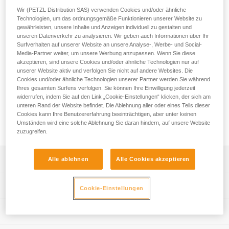
Aluminium gefertigt. Seine D-Form eignet sich hervorragend
Wir (PETZL Distribution SAS) verwenden Cookies und/oder ähnliche
zum Einhängen diverser Geräte (Abseilgeräte oder
Technologien, um das ordnungsgemäße Funktionieren unserer Website zu
Verbindungsmittel zur Arbeitsplatzpositionierung). Die
gewährleisten, unsere Inhalte und Anzeigen individuell zu gestalten und
kantenfreie Oberfläche an der Innenseite und das Keylock-
unseren Datenverkehr zu analysieren. Wir geben auch Informationen über Ihr
System erleichtern das Ein- und Aushängen. Der Bm’D-
Surfverhalten auf unserer Website an unsere Analyse-, Werbe- und Social-
Media-Partner weiter, um unsere Werbung anzupassen. Wenn Sie diese
Karabiner ist mit dem automatischen Verriegelungssystem
akzeptieren, sind unsere Cookies und/oder ähnliche Technologien nur auf
TRIACT-LOCK ausgestattet. Die verstärkte Hülse verbessert
unserer Website aktiv und verfolgen Sie nicht auf andere Websites. Die
die frontale und seitliche Bruchlast des Schnappers. Der
Cookies und/oder ähnliche Technologien unserer Partner werden Sie während
Bm'D kann mit dem CAPTIV-Positionierungsbügel kombiniert
Ihres gesamten Surfens verfolgen. Sie können Ihre Einwilligung jederzeit
werden, um die Belastung des Karabiners in der
widerrufen, indem Sie auf den Link „Cookie-Einstellungen“ klicken, der sich am
Längsachse zu favorisieren, ein Verdrehen zu verhindern
unteren Rand der Website befindet. Die Ablehnung aller oder eines Teils dieser
Cookies kann Ihre Benutzererfahrung beeinträchtigen, aber unter keinen
und zu gewährleisten, dass er eine feste Einheit mit dem
Umständen wird eine solche Ablehnung Sie daran hindern, auf unsere Website
Gerät bildet.
zuzugreifen.
Leistungsverzeichnis
Alle ablehnen
Alle Cookies akzeptieren
Die D-Form eignet sich besonders gut zum Einhängen von
Technische Spezifikationen
Cookie-Einstellungen
Abseilgeräten und Verbindungsmitteln zur
Arbeitsplatzpositionierung.
Material: Aluminium
Technische Informationen
Der leichte Aluminiumkarabiner reduziert das Gewicht der
Zertifizierung(en): CE EN 362, EAC, ANSI Z359.12, ANSI
vom Höhenarbeiter zu transportierenden Ausrüstung.
Gebrauchsanleitung