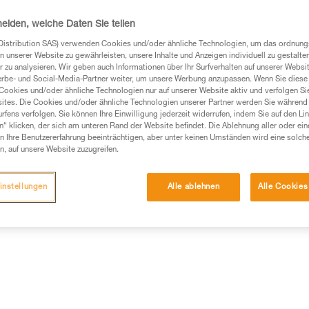
System verstauen. Es ist in zw
heiden, welche Daten Sie teilen
Einen Händler finden
Distribution SAS) verwenden Cookies und/oder ähnliche Technologien, um das ordnu
n unserer Website zu gewährleisten, unsere Inhalte und Anzeigen individuell zu gestalte
 zu analysieren. Wir geben auch Informationen über Ihr Surfverhalten auf unserer Websi
erbe- und Social-Media-Partner weiter, um unsere Werbung anzupassen. Wenn Sie diese 
Cookies und/oder ähnliche Technologien nur auf unserer Website aktiv und verfolgen Sie
ites. Die Cookies und/oder ähnliche Technologien unserer Partner werden Sie während 
fens verfolgen. Sie können Ihre Einwilligung jederzeit widerrufen, indem Sie auf den Li
n“ klicken, der sich am unteren Rand der Website befindet. Die Ablehnung aller oder ein
 Ihre Benutzererfahrung beeinträchtigen, aber unter keinen Umständen wird eine solch
n, auf unsere Website zuzugreifen.
instellungen
Alle ablehnen
Alle Cookies
Weitere Produkte
mationen
Wartung