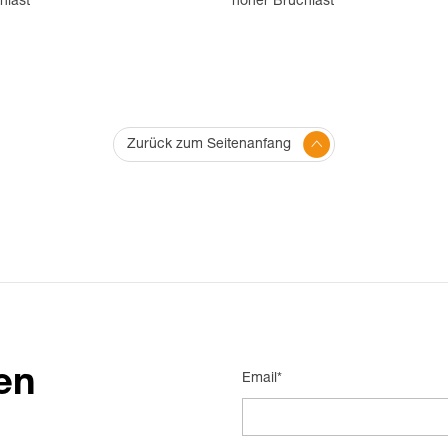
hlast
hoher Bruchlast
Zurück zum Seitenanfang
en
Email*