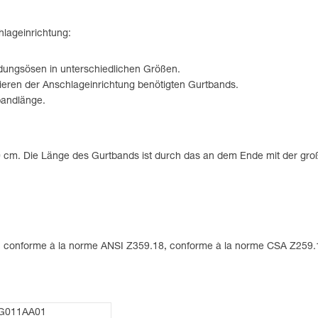
hlageinrichtung:
ndungsösen in unterschiedlichen Größen.
ieren der Anschlageinrichtung benötigten Gurtbands.
bandlänge.
 cm. Die Länge des Gurtbands ist durch das an dem Ende mit der große
e, conforme à la norme ANSI Z359.18, conforme à la norme CSA Z259
G011AA01