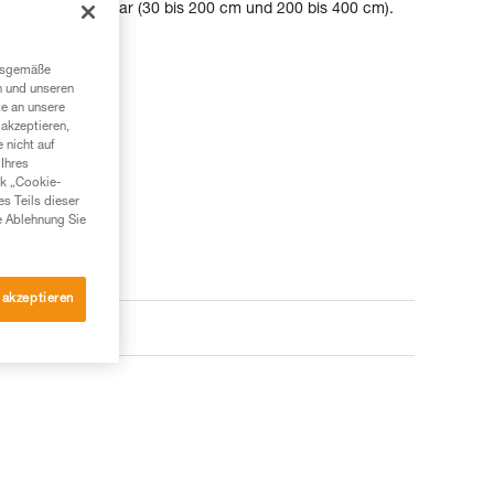
ei Längen verfügbar (30 bis 200 cm und 200 bis 400 cm).
ngsgemäße
n und unseren
te an unsere
akzeptieren,
 nicht auf
Ihres
nk „Cookie-
es Teils dieser
e Ablehnung Sie
 akzeptieren