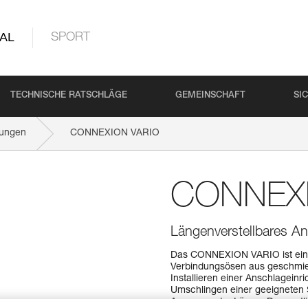
AL
SPORT
TECHNISCHE RATSCHLÄGE
GEMEINSCHAFT
SI
tungen
CONNEXION VARIO
CONNEXI
Längenverstellbares An
Das CONNEXION VARIO ist ein r
Verbindungsösen aus geschmied
Installieren einer Anschlagein
Umschlingen einer geeigneten St
Anpassen der Länge. Das restli