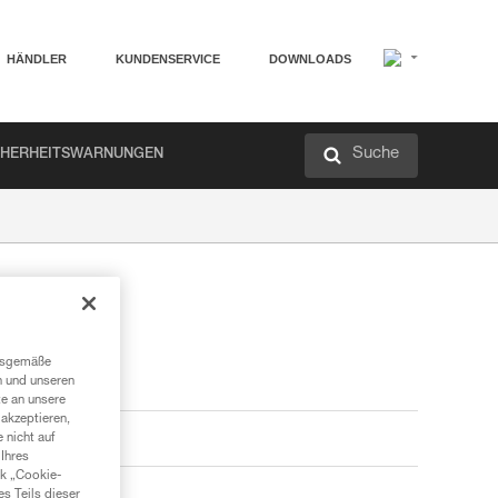
HÄNDLER
KUNDENSERVICE
DOWNLOADS
Suche
CHERHEITSWARNUNGEN
ngsgemäße
n und unseren
te an unsere
akzeptieren,
 nicht auf
Ihres
nk „Cookie-
es Teils dieser