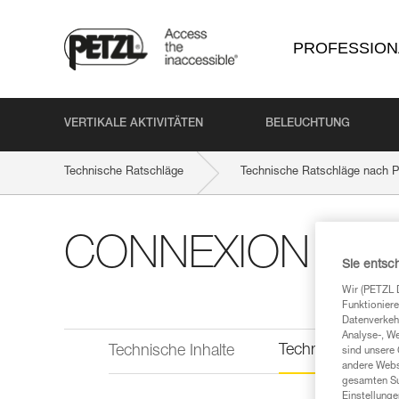
PROFESSION
VERTIKALE AKTIVITÄTEN
BELEUCHTUNG
Technische Ratschläge
Technische Ratschläge nach P
CONNEXION VAR
Sie entsc
Wir (PETZL 
Funktioniere
Datenverkehr
Analyse-, W
Technische Infor
Technische Inhalte
sind unsere 
andere Webs
gesamten Sur
Einstellunge