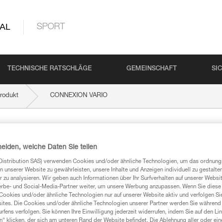
AL
SPORT
TECHNISCHE RATSCHLÄGE
GEMEINSCHAFT
SI
rodukt
CONNEXION VARIO
IO
heiden, welche Daten Sie teilen
Distribution SAS) verwenden Cookies und/oder ähnliche Technologien, um das ordnu
n unserer Website zu gewährleisten, unsere Inhalte und Anzeigen individuell zu gestalte
 zu analysieren. Wir geben auch Informationen über Ihr Surfverhalten auf unserer Websi
erbe- und Social-Media-Partner weiter, um unsere Werbung anzupassen. Wenn Sie diese 
mationen
Cookies und/oder ähnliche Technologien nur auf unserer Website aktiv und verfolgen Sie
ites. Die Cookies und/oder ähnliche Technologien unserer Partner werden Sie während 
fens verfolgen. Sie können Ihre Einwilligung jederzeit widerrufen, indem Sie auf den Li
n“ klicken, der sich am unteren Rand der Website befindet. Die Ablehnung aller oder ein