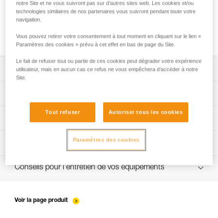
notre Site et ne vous suivront pas sur d’autres sites web. Les cookies et/ou
technologies similaires de nos partenaires vous suivront pendant toute votre
navigation.
Installation des cordes
Vous pouvez retirer votre consentement à tout moment en cliquant sur le lien «
Paramètres des cookies » prévu à cet effet en bas de page du Site.
Le fait de refuser tout ou partie de ces cookies peut dégrader votre expérience
Télécharger la notice technique (PDF)
utilisateur, mais en aucun cas ce refus ne vous empêchera d’accéder à notre
Site.
Technical Notice
App pour contrôler et suivre vos EPI
Tout refuser
Autoriser tous les cookies
découvrez ePPEcentre
Procédure de vérification EPI
Paramètres des cookies
verif-EPI-sangles-amarrage-procedure-FR
Fiche de suivi EPI
VerifEPI-Sangleamarrage_FR
Conseils pour l'entretien de vos équipements
entretien-longes-sangles-absorbeurs-FR
Voir la page produit