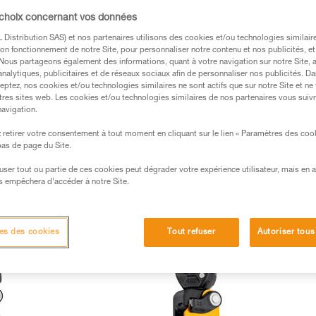
 choix concernant vos données
Distribution SAS) et nos partenaires utilisons des cookies et/ou technologies similai
on fonctionnement de notre Site, pour personnaliser notre contenu et nos publicités, et
. Nous partageons également des informations, quant à votre navigation sur notre Site, 
analytiques, publicitaires et de réseaux sociaux afin de personnaliser nos publicités. Da
eptez, nos cookies et/ou technologies similaires ne sont actifs que sur notre Site et ne
tres sites web. Les cookies et/ou technologies similaires de nos partenaires vous suiv
navigation.
retirer votre consentement à tout moment en cliquant sur le lien « Paramètres des coo
 bas de page du Site.
efuser tout ou partie de ces cookies peut dégrader votre expérience utilisateur, mais en 
Poulies haut rendement (2)
Poulies mousquetons (2)
Pou
s empêchera d’accéder à notre Site.
Système de mouflage (4)
Nouveautés (8)
es des cookies
Tout refuser
Autoriser tous