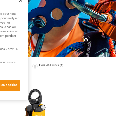
res pour nous
 pour analyser
avec nos
ns le cas où
 vous suivront
ront pendant
kies » prévu à
aucun cas ce
lies bloqueurs (2)
Poulies Prusik (4)
 les cookies