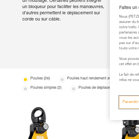
un mouflage. Certaines peuvent intégrer
un bloqueur pour faciliter les manœuvres,
Faites un
d’autres permettent le déplacement sur
Nous (PETZL 
corde ou sur câble.
assurer du b
notre trafic
partenaires 
vous les acc
pas sur d’au
toute votre 
Vous pouvez 
cet effet en
Le fait de r
Poulies (26)
Poulies haut rendement avec émerillon (5)
refus ne vou
Poulies simples (2)
Poulies de déplacement (5)
Paramètr