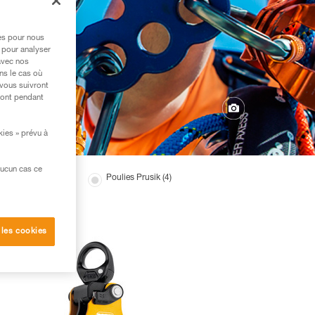
res pour nous
 pour analyser
avec nos
ns le cas où
 vous suivront
ront pendant
kies » prévu à
aucun cas ce
lies bloqueurs (2)
Poulies Prusik (4)
 les cookies