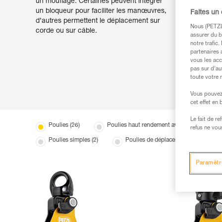
un mouflage. Certaines peuvent intégrer
un bloqueur pour faciliter les manœuvres,
Faites un
d’autres permettent le déplacement sur
Nous (PETZL 
corde ou sur câble.
assurer du b
notre trafic
partenaires 
vous les acc
pas sur d’au
toute votre 
Vous pouvez 
cet effet en
Le fait de r
Poulies (26)
Poulies haut rendement avec émerillon (5)
refus ne vou
Poulies simples (2)
Poulies de déplacement (5)
Paramètr