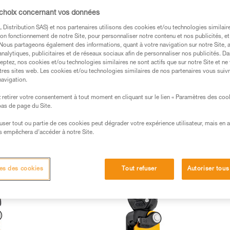
 choix concernant vos données
Distribution SAS) et nos partenaires utilisons des cookies et/ou technologies similai
on fonctionnement de notre Site, pour personnaliser notre contenu et nos publicités, et
. Nous partageons également des informations, quant à votre navigation sur notre Site, 
analytiques, publicitaires et de réseaux sociaux afin de personnaliser nos publicités. Da
eptez, nos cookies et/ou technologies similaires ne sont actifs que sur notre Site et ne
tres sites web. Les cookies et/ou technologies similaires de nos partenaires vous suiv
navigation.
retirer votre consentement à tout moment en cliquant sur le lien « Paramètres des coo
 bas de page du Site.
efuser tout ou partie de ces cookies peut dégrader votre expérience utilisateur, mais en 
Poulies haut rendement (2)
Poulies mousquetons (2)
Pou
s empêchera d’accéder à notre Site.
Système de mouflage (4)
Nouveautés (8)
es des cookies
Tout refuser
Autoriser tous