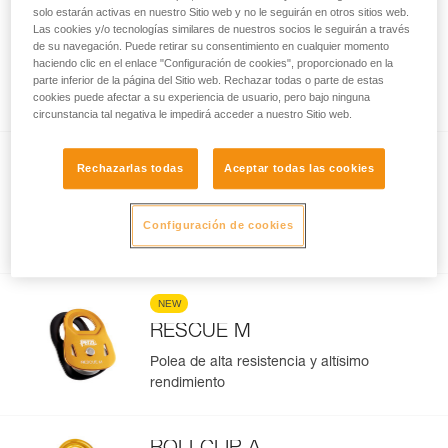
solo estarán activas en nuestro Sitio web y no le seguirán en otros sitios web.
SPIN L1D
Las cookies y/o tecnologías similares de nuestros socios le seguirán a través
de su navegación. Puede retirar su consentimiento en cualquier momento
Polea simple de alto rendimiento con
haciendo clic en el enlace "Configuración de cookies", proporcionado en la
sentido de rotación único y eslabón
parte inferior de la página del Sitio web. Rechazar todas o parte de estas
giratorio
cookies puede afectar a su experiencia de usuario, pero bajo ninguna
circunstancia tal negativa le impedirá acceder a nuestro Sitio web.
NEW
Rechazarlas todas
Aceptar todas las cookies
RESCUE S
Polea ligera y ultracompacta de alto
Configuración de cookies
rendimiento
NEW
RESCUE M
Polea de alta resistencia y altísimo
rendimiento