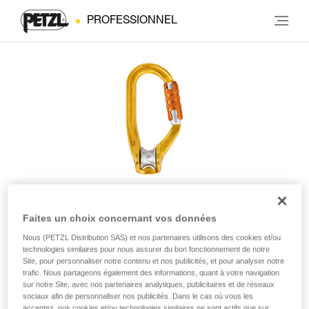
PROFESSIONNEL
Faites un choix concernant vos données
ROLLCLIP A
Nous (PETZL Distribution SAS) et nos partenaires utilisons des cookies et/ou
technologies similaires pour nous assurer du bon fonctionnement de notre
Site, pour personnaliser notre contenu et nos publicités, et pour analyser notre
Poulie-mousqueton facilitant l’installation de la corde
trafic. Nous partageons également des informations, quant à votre navigation
lorsque la poulie est fixée à l’ancrage
sur notre Site, avec nos partenaires analytiques, publicitaires et de réseaux
sociaux afin de personnaliser nos publicités. Dans le cas où vous les
acceptez, nos cookies et/ou technologies similaires ne sont actifs que sur