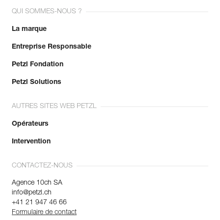
existantes.
QUI SOMMES-NOUS ?
Voir l'historique d'un produit à partir de sa date de
fabrication.
La marque
Entreprise Responsable
En savoir plus
Petzl Fondation
Petzl Solutions
AUTRES SITES WEB PETZL
Opérateurs
Intervention
CONTACTEZ-NOUS
Agence 10ch SA
info@petzl.ch
+41 21 947 46 66
Formulaire de contact