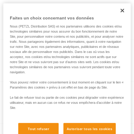
®
VERTEX
CUSTOM
Faites un choix concernant vos données
Casque personnalisable de la gamme
VERTEX
Nous (PETZL Distribution SAS) et nos partenaires utilisons des cookies et/ou
technologies similaires pour nous assurer du bon fonctionnement de notre
Site, pour personnaliser notre contenu et nos publicités, et pour analyser notre
trafic. Nous partageons également des informations, quant à votre navigation
sur notre Site, avec nos partenaires analytiques, publicitaires et de réseaux
®
STRATO
CUSTOM
sociaux afin de personnaliser nos publicités. Dans le cas où vous les
acceptez, nos cookies et/ou technologies similaires ne sont actifs que sur
Casque personnalisable de la gamme
notre Site et ne vous suivront pas sur d’autres sites web. Les cookies et/ou
technologies similaires de nos partenaires vous suivront pendant toute votre
STRATO
navigation.
Vous pouvez retirer votre consentement à tout moment en cliquant sur le lien «
Paramètres des cookies » prévu à cet effet en bas de page du Site.
GRILLON CUSTOM
Le fait de refuser tout ou partie de ces cookies peut dégrader votre expérience
utilisateur, mais en aucun cas ce refus ne vous empêchera d’accéder à notre
Longe de maintien au travail
Site.
personnalisable
Tout refuser
Autoriser tous les cookies