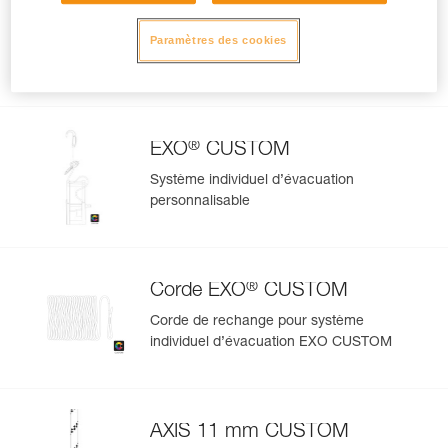
Corde de rechange pour
GRILLON CUSTOM
Corde de rechange pour GRILLON
Paramètres des cookies
CUSTOM
®
EXO
CUSTOM
Système individuel d’évacuation
personnalisable
®
Corde EXO
CUSTOM
Corde de rechange pour système
individuel d’évacuation EXO CUSTOM
AXIS 11 mm CUSTOM