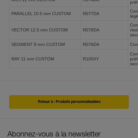
pré
Cor
PARALLEL 10.5 mm CUSTOM
R077DA
légè
Cor
VECTOR 12.5 mm CUSTOM
R078DA
rési
sec
SEGMENT 8 mm CUSTOM
R076DA
Cor
Cor
RAY 11 mm CUSTOM
R100XY
préh
sec
Retour à : Produits personnalisables
Abonnez-vous à la newsletter