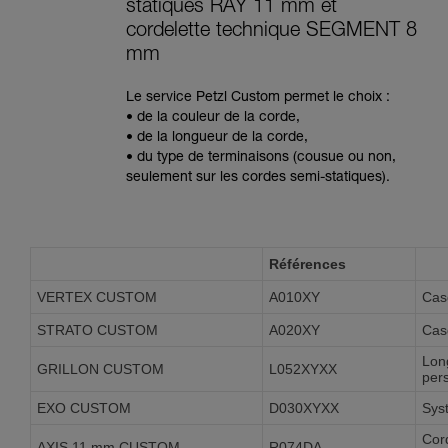
statiques RAY 11 mm et
cordelette technique SEGMENT 8
mm
Le service Petzl Custom permet le choix :
• de la couleur de la corde,
• de la longueur de la corde,
• du type de terminaisons (cousue ou non,
seulement sur les cordes semi-statiques).
Références
VERTEX CUSTOM
A010XY
Cas
STRATO CUSTOM
A020XY
Cas
Long
GRILLON CUSTOM
L052XYXX
per
EXO CUSTOM
D030XYXX
Sys
Cor
AXIS 11 mm CUSTOM
R074DA