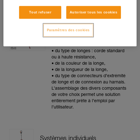
Tout refuser
Autoriser tous les cookies
Longes de maintien au travail
GRILLON
Paramètres des cookies
Le service Petzl Custom permet le
choix :
• du type de longes : corde standard
ou à haute résistance,
• de la couleur de la longe,
• de la longueur de la longe,
• du type de connecteurs d’extrémité
de longe et de connexion au harnais.
L’assemblage des divers composants
de votre choix permet une solution
entièrement prête à l’emploi par
l’utilisateur.
Systèmes individuels