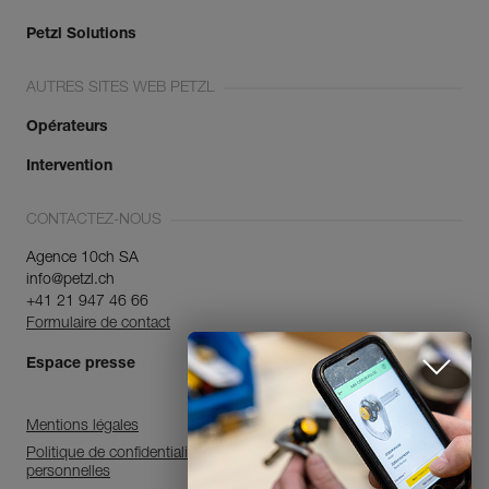
Petzl Solutions
AUTRES SITES WEB PETZL
Opérateurs
Intervention
CONTACTEZ-NOUS
Agence 10ch SA
info@petzl.ch
+41 21 947 46 66
Formulaire de contact
Espace presse
Mentions légales
Politique de confidentialité et de traitement des données
personnelles