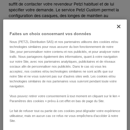
suffit de contacter votre revendeur Petzl habituel et de lui
spécifier votre demande. Le service Petzl Custom permet la
configuration des casques, des longes de maintien au
travail, des systèmes individuels d’évacuation et de certaines
cordes semi-statiques, statiques et cordelettes techniques.
Faites un choix concernant vos données
Nous (PETZL Distribution SAS) et nos partenaires utilisons des cookies et/ou
technologies similaires pour nous assurer du bon fonctionnement de notre
Site, pour personnaliser notre contenu et nos publicités, et pour analyser notre
Casques VERTEX et STRATO
trafic. Nous partageons également des informations, quant à votre navigation
sur notre Site, avec nos partenaires analytiques, publicitaires et de réseaux
Le service Petzl Custom permet :
sociaux afin de personnaliser nos publicités. Dans le cas où vous les
• la personnalisation du casque avec logo et
acceptez, nos cookies et/ou technologies similaires ne sont actifs que sur
notre Site et ne vous suivront pas sur d’autres sites web. Les cookies et/ou
stickers réfléchissants,
technologies similaires de nos partenaires vous suivront pendant toute votre
• le prémontage des visières et accessoires
navigation.
Petzl de votre choix sur le casque pour la
livraison d’une solution entièrement prête à
Vous pouvez retirer votre consentement à tout moment en cliquant sur le lien «
l’emploi, dans une housse de transport
Paramètres des cookies » prévu à cet effet en bas de page du Site.
individuelle pour chaque casque.
Le fait de refuser tout ou partie de ces cookies peut dégrader votre expérience
Solution disponible à partir d’une commande
utilisateur, mais en aucun cas ce refus ne vous empêchera d’accéder à notre
d’un minimum de 20 casques.
Site.