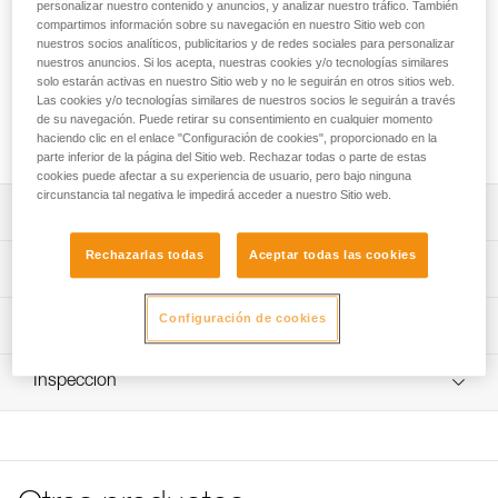
regulable equipada con dos puntos de enganche de acero
personalizar nuestro contenido y anuncios, y analizar nuestro tráfico. También
compartimos información sobre su navegación en nuestro Sitio web con
forjado. Ofrece varias configuraciones para instalar un
nuestros socios analíticos, publicitarios y de redes sociales para personalizar
anclaje: directamente en un anclaje o alrededor de una
nuestros anuncios. Si los acepta, nuestras cookies y/o tecnologías similares
estructura específica. La longitud de la cinta se puede
solo estarán activas en nuestro Sitio web y no le seguirán en otros sitios web.
regular, gracias a la hebilla de regulación. Un sistema
Las cookies y/o tecnologías similares de nuestros socios le seguirán a través
permite guardar la cinta restante. Disponible en dos
de su navegación. Puede retirar su consentimiento en cualquier momento
longitudes (30 a 200 cm y 200 a 400 cm).
haciendo clic en el enlace "Configuración de cookies", proporcionado en la
parte inferior de la página del Sitio web. Rechazar todas o parte de estas
cookies puede afectar a su experiencia de usuario, pero bajo ninguna
circunstancia tal negativa le impedirá acceder a nuestro Sitio web.
Descripción
Rechazarlas todas
Aceptar todas las cookies
Permite varias configuraciones para instalar un anclaje:
Características técnicas
- Directamente en el anclaje.
- Alrededor de una estructura de anclaje.
Carga de rotura: 25 kN
Configuración de cookies
Información técnica
- Con un nudo de alondra en una estructura de anclaje,
Certificaciones: CE EN 795 B, NFPA 2500 General Use,
gracias a los puntos de enganche de diferentes tallas.
Ficha técnica
conforme à la norme ANSI Z359.18, conforme à la norme
Hebilla de regulación que permite ajustar la longitud de
Inspección
Descargar el pdf technical-notice-CONNEXION-FIXE-
CSA Z259.15-17, GB 30862/B, XF 494: FZL-B-T/Q
cinta necesaria para realizar el anclaje.
VARIO-1
Procedimiento de revisión del EPI
Características por referencia
Velcro integrado para guardar la longitud de cinta
Declaración de conformidad
Descargar el pdf verif-EPI-sangles-amarrage-procedure-
restante.
Descargar el pdf UKCA-Declaration-G010-G011-
ES
Referencia : G011AA00
CONNEXION
Construcción duradera:
Longitud : 30-200 cm