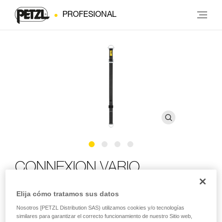
PROFESIONAL
CONNEXION VARIO
Elija cómo tratamos sus datos
Cinta de anclaje regulable
Nosotros [PETZL Distribution SAS) utilizamos cookies y/o tecnologías
La CONNEXION VARIO es una cinta de anclaje robusta y
similares para garantizar el correcto funcionamiento de nuestro Sitio web,