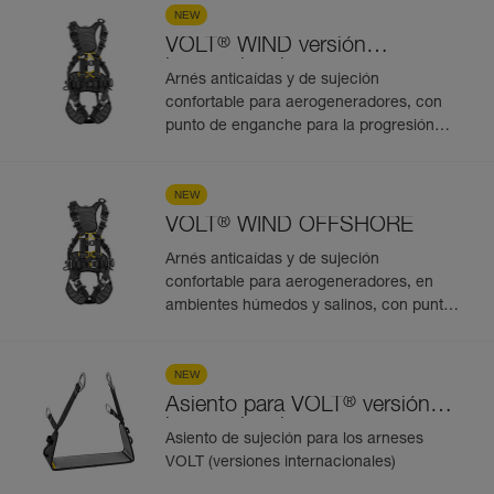
NEW
®
VOLT
WIND versión
internacional
Arnés anticaídas y de sujeción
confortable para aerogeneradores, con
punto de enganche para la progresión
vertical por riel o por cable. 5 puntos
NEW
®
VOLT
WIND OFFSHORE
Arnés anticaídas y de sujeción
confortable para aerogeneradores, en
ambientes húmedos y salinos, con punto
de enganche para la progresión vertical
por riel o por cable. 5 puntos
NEW
®
Asiento para VOLT
versión
internacional
Asiento de sujeción para los arneses
VOLT (versiones internacionales)