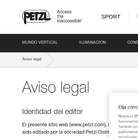
SPORT
MUNDO VERTICAL
ILUMINACIÓN
CONS
Aviso legal
Aviso legal
Elija cóm
Identidad del editor
Nosotros [PE
funcionamien
El presente sitio web (www.petzl.com), incluyendo s
También com
sido editado por la sociedad Petzl Distribution, propi
publicitario
tecnologías 