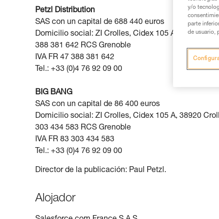
y/o tecnolog
Petzl Distribution
consentimie
SAS con un capital de 688 440 euros
parte inferi
de usuario, 
Domicilio social: ZI Crolles, Cidex 105 A, 38920 Crol
388 381 642 RCS Grenoble
IVA FR 47 388 381 642
Configur
Tel.: +33 (0)4 76 92 09 00
BIG BANG
SAS con un capital de 86 400 euros
Domicilio social: ZI Crolles, Cidex 105 A, 38920 Crol
303 434 583 RCS Grenoble
IVA FR 83 303 434 583
Tel.: +33 (0)4 76 92 09 00
Director de la publicación: Paul Petzl.
Alojador