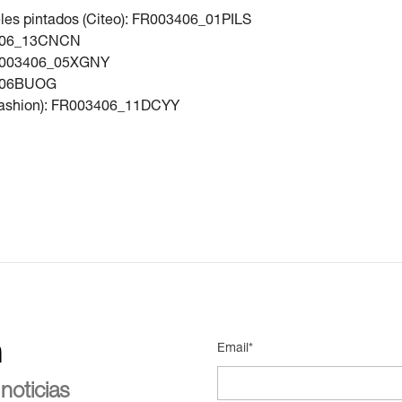
eles pintados (Citeo): FR003406_01PILS
03406_13CNCN
 FR003406_05XGNY
06_06BUOG
e_Fashion): FR003406_11DCYY
n
Email*
noticias