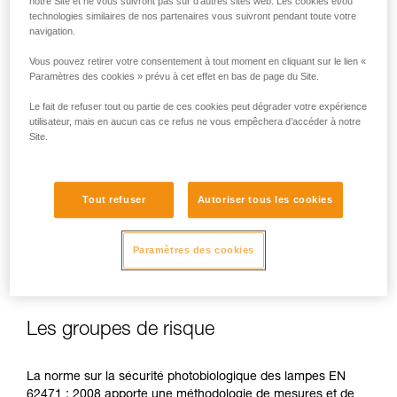
notre Site et ne vous suivront pas sur d’autres sites web. Les cookies et/ou
technologies similaires de nos partenaires vous suivront pendant toute votre
navigation.
Vous pouvez retirer votre consentement à tout moment en cliquant sur le lien «
En cas d’exposition directe, répétée et à forte puissance, la
Paramètres des cookies » prévu à cet effet en bas de page du Site.
lumière bleue peut occasionner des dommages pour l’œil :
Le fait de refuser tout ou partie de ces cookies peut dégrader votre expérience
effet toxique sur la rétine, effet aggravant de la
utilisateur, mais en aucun cas ce refus ne vous empêchera d’accéder à notre
dégénérescence maculaire, éblouissement. Ces risques
Site.
sont d’autant plus importants pour les enfants du fait de leur
plus grande sensibilité à la lumière bleue.
Tout refuser
Autoriser tous les cookies
C’est pourquoi en tant que fabricant de lampes frontales,
Petzl se doit d’informer ses clients de l’existence de ces
risques, même s'ils sont
minimes pour un usage normal
de
Paramètres des cookies
ses lampes frontales.
Les groupes de risque
La norme sur la sécurité photobiologique des lampes EN
62471 : 2008 apporte une méthodologie de mesures et de