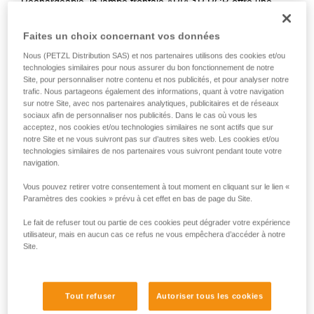
Rechargeable, la lampe frontale ARIA 1R RGB offre une
puissance de 475 lumens et un faisceau large pour un
éclairage de proximité confortable. Facile à utiliser, elle
Faites un choix concernant vos données
bénéficie également d'un éclairage rouge, bleu et vert pour
Nous (PETZL Distribution SAS) et nos partenaires utilisons des cookies et/ou
préserver la vision dans l'obscurité. Robuste, elle résiste aux
technologies similaires pour nous assurer du bon fonctionnement de notre
chocs et aux chutes, elle est aussi étanche à l'eau et à la
Site, pour personnaliser notre contenu et nos publicités, et pour analyser notre
poussière, ce qui lui permet de s'adapter à de nombreux
trafic. Nous partageons également des informations, quant à votre navigation
environnements. Livrée avec la batterie rechargeable CORE,
sur notre Site, avec nos partenaires analytiques, publicitaires et de réseaux
sociaux afin de personnaliser nos publicités. Dans le cas où vous les
ARIA 1R RGB est aussi compatible avec trois piles, grâce à
acceptez, nos cookies et/ou technologies similaires ne sont actifs que sur
la construction HYBRID CONCEPT. Des fixations, disponibles
notre Site et ne vous suivront pas sur d’autres sites web. Les cookies et/ou
en accessoire, permettent d'installer la lampe sur tout type
technologies similaires de nos partenaires vous suivront pendant toute votre
de casques.
navigation.
Vous pouvez retirer votre consentement à tout moment en cliquant sur le lien «
Paramètres des cookies » prévu à cet effet en bas de page du Site.
HYBRID CONCEPT
Le fait de refuser tout ou partie de ces cookies peut dégrader votre expérience
utilisateur, mais en aucun cas ce refus ne vous empêchera d’accéder à notre
Site.
Tout refuser
Autoriser tous les cookies