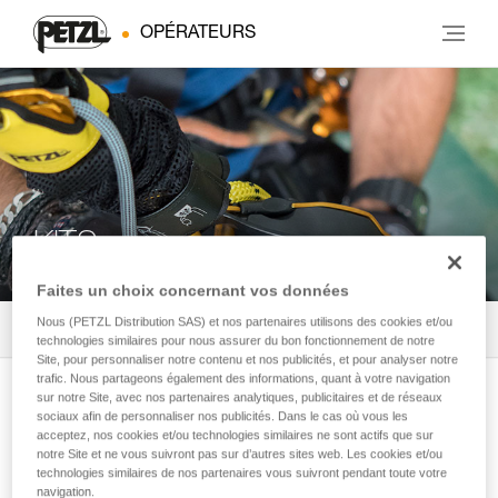
OPÉRATEURS
KITS
Faites un choix concernant vos données
Nous (PETZL Distribution SAS) et nos partenaires utilisons des cookies et/ou
Tous les produits
2
Filtrer
technologies similaires pour nous assurer du bon fonctionnement de notre
Site, pour personnaliser notre contenu et nos publicités, et pour analyser notre
trafic. Nous partageons également des informations, quant à votre navigation
JAG RESCUE KIT CUSTOM
sur notre Site, avec nos partenaires analytiques, publicitaires et de réseaux
sociaux afin de personnaliser nos publicités. Dans le cas où vous les
Kit de secours réversible personnalisable
acceptez, nos cookies et/ou technologies similaires ne sont actifs que sur
avec kit de mouflage JAG SYSTEM et
notre Site et ne vous suivront pas sur d’autres sites web. Les cookies et/ou
technologies similaires de nos partenaires vous suivront pendant toute votre
descendeur I'D
navigation.