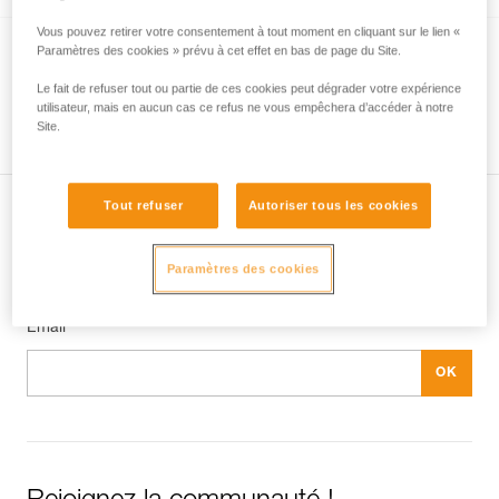
Vous pouvez retirer votre consentement à tout moment en cliquant sur le lien «
JAG RESCUE KIT
Paramètres des cookies » prévu à cet effet en bas de page du Site.
Kit de secours réversible avec kit de
Le fait de refuser tout ou partie de ces cookies peut dégrader votre expérience
utilisateur, mais en aucun cas ce refus ne vous empêchera d’accéder à notre
mouflage JAG SYSTEM et descendeur I’D
Site.
EVAC
Tout refuser
Autoriser tous les cookies
Abonnez-vous à la newsletter
Paramètres des cookies
et restez connecté à notre actualité
Email *