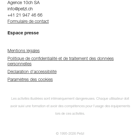
Agence 10ch SA
info@petzl.ch
+41 21 947 46 66
Formulaire de contact
Espace presse
Mentions légales
Politique de confidentialité et de traitement des données
personnelles
Déclaration d'accessibilité
Paramètres des cookies
Les activités illustrées sont intrinsèquement dangereuses. Chaque utilisateur doit
avoir suivi une formation et avoir des compétences pour l’usage des équipements
lors de ces activités.
© 1995-2026 Petzl