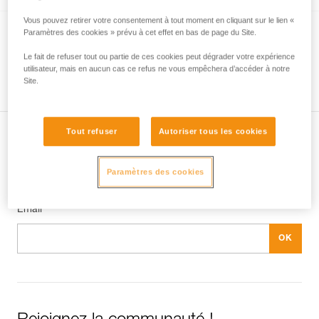
Vous pouvez retirer votre consentement à tout moment en cliquant sur le lien «
JAG RESCUE KIT
Paramètres des cookies » prévu à cet effet en bas de page du Site.
Kit de secours réversible avec kit de
Le fait de refuser tout ou partie de ces cookies peut dégrader votre expérience
utilisateur, mais en aucun cas ce refus ne vous empêchera d’accéder à notre
mouflage JAG SYSTEM et descendeur I’D
Site.
EVAC
Tout refuser
Autoriser tous les cookies
Abonnez-vous à la newsletter
Paramètres des cookies
et restez connecté à notre actualité
Email *