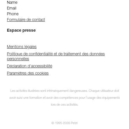
Name
Email
Phone
Formulaire de contact
Espace presse
Mentions légales
Politique de confidentialité et de traitement des données
personnelles
Déclaration d'accessibilité
Paramètres des cookies
Les activités illustrées sont intrinsèquement dangereuses. Chaque utilisateur doit
avoir suivi une formation et avoir des compétences pour l’usage des équipements
lors de ces activités.
© 1995-2026 Petzl