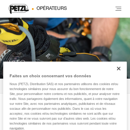
OPÉRATEURS
KITS
Faites un choix concernant vos données
Nous (PETZL Distribution SAS) et nos partenaires utilisons des cookies et/ou
Tous les produits
2
Filtrer
technologies similaires pour nous assurer du bon fonctionnement de notre
Site, pour personnaliser notre contenu et nos publicités, et pour analyser notre
trafic. Nous partageons également des informations, quant à votre navigation
JAG RESCUE KIT CUSTOM
sur notre Site, avec nos partenaires analytiques, publicitaires et de réseaux
sociaux afin de personnaliser nos publicités. Dans le cas où vous les
Kit de secours réversible personnalisable
acceptez, nos cookies et/ou technologies similaires ne sont actifs que sur
avec kit de mouflage JAG SYSTEM et
notre Site et ne vous suivront pas sur d’autres sites web. Les cookies et/ou
technologies similaires de nos partenaires vous suivront pendant toute votre
descendeur I'D
navigation.